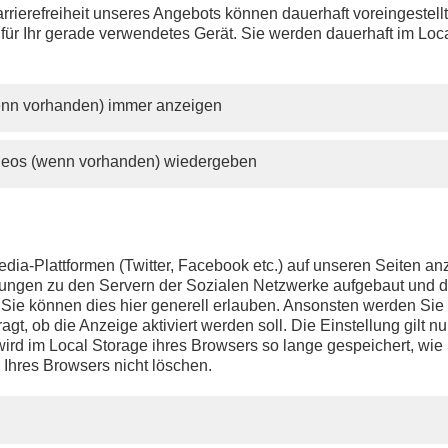
rrierefreiheit unseres Angebots können dauerhaft voreingestell
 für Ihr gerade verwendetes Gerät. Sie werden dauerhaft im Loc
wenn vorhanden) immer anzeigen
ideos (wenn vorhanden) wiedergeben
dia-Plattformen (Twitter, Facebook etc.) auf unseren Seiten a
ndungen zu den Servern der Sozialen Netzwerke aufgebaut und 
t. Sie können dies hier generell erlauben. Ansonsten werden Si
agt, ob die Anzeige aktiviert werden soll. Die Einstellung gilt nu
ird im Local Storage ihres Browsers so lange gespeichert, wie 
 Ihres Browsers nicht löschen.
PHOENIX.DE
DER SENDER
Livestream
Presse
TV-Programm
Kontakt