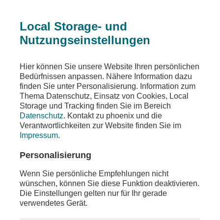
Local Storage- und
Nutzungseinstellungen
Ein Fehler ist aufgetreten
Hier können Sie unsere Website Ihren persönlichen
Die angeforderte Seite wurde nicht gefunden
Bedürfnissen anpassen. Nähere Information dazu
finden Sie unter Personalisierung. Information zum
Thema Datenschutz, Einsatz von Cookies, Local
Storage und Tracking finden Sie im Bereich
Datenschutz
. Kontakt zu phoenix und die
Die von Ihnen gewünschten Inhalte sind unter der
Verantwortlichkeiten zur Website finden Sie im
aufgerufenen Adresse nicht oder auch nicht mehr
Impressum
.
vorhanden. Möglicherweise haben Sie einen
veralteten Link oder ein altes Lesezeichen
Personalisierung
verwendet.
Wenn Sie persönliche Empfehlungen nicht
Besuchen Sie unsere
Homepage
, um sich über
wünschen, können Sie diese Funktion deaktivieren.
unser aktuelles Angebot zu informieren.
Die Einstellungen gelten nur für Ihr gerade
verwendetes Gerät.
Sollten Sie weitere Fragen zu unserem Angebot