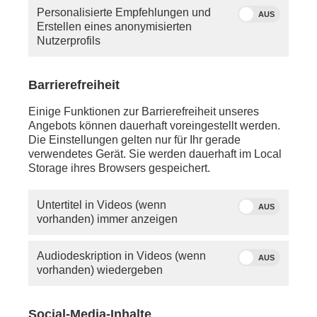
haben, so schauen Sie bitte in die Hilfe oder
Personalisierte Empfehlungen und
schreiben Sie uns eine
E-Mail
.
AUS
Erstellen eines anonymisierten
Nutzerprofils
Sie vermissen einen Beitrag? Aufgrund der
Regelungen des 12.
Rundfunkänderungsstaatsvertrags wird
Barrierefreiheit
PHOENIX.online viele Beiträge nicht mehr so lange
anbieten können wie bisher.
Einige Funktionen zur Barrierefreiheit unseres
Angebots können dauerhaft voreingestellt werden.
Die Einstellungen gelten nur für Ihr gerade
verwendetes Gerät. Sie werden dauerhaft im Local
Storage ihres Browsers gespeichert.
Untertitel in Videos (wenn
AUS
vorhanden) immer anzeigen
Audiodeskription in Videos (wenn
AUS
vorhanden) wiedergeben
Social-Media-Inhalte