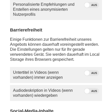
Personalisierte Empfehlungen und
AUS
Erstellen eines anonymisierten
Nutzerprofils
Barrierefreiheit
Einige Funktionen zur Barrierefreiheit unseres
Angebots können dauerhaft voreingestellt werden.
Die Einstellungen gelten nur für Ihr gerade
verwendetes Gerät. Sie werden dauerhaft im Local
Storage ihres Browsers gespeichert.
Untertitel in Videos (wenn
AUS
vorhanden) immer anzeigen
Audiodeskription in Videos (wenn
AUS
vorhanden) wiedergeben
Über dieses Thema berichtet phoenix am 01. Juni
2026 um 10:00 Uhr bei „phoenix vor ort“.
Social-Media-Inhalte