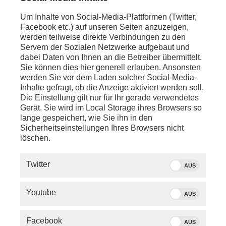
Von phoenix
Um Inhalte von Social-Media-Plattformen (Twitter,
Facebook etc.) auf unseren Seiten anzuzeigen,
werden teilweise direkte Verbindungen zu den
Servern der Sozialen Netzwerke aufgebaut und
dabei Daten von Ihnen an die Betreiber übermittelt.
ÄHNLICHE BEITRÄGE
Sie können dies hier generell erlauben. Ansonsten
werden Sie vor dem Laden solcher Social-Media-
Inhalte gefragt, ob die Anzeige aktiviert werden soll.
Die Einstellung gilt nur für Ihr gerade verwendetes
Gerät. Sie wird im Local Storage ihres Browsers so
lange gespeichert, wie Sie ihn in den
Sicherheitseinstellungen Ihres Browsers nicht
löschen.
BEITRAG
Twitter
Öffentlicher Dienst
Bundeslagebi
AUS
Ergebnisse der Bürgerbefragung
Sexualdelikte
2026
Kindern und J
Youtube
AUS
1
2
3
4
5
6
7
8
9
10
11
12
Facebook
AUS