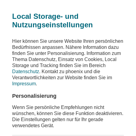
Local Storage- und
Nutzungseinstellungen
Beitrag
Hier können Sie unsere Website Ihren persönlichen
Bedürfnissen anpassen. Nähere Information dazu
Report Globale Flucht
finden Sie unter Personalisierung. Information zum
Thema Datenschutz, Einsatz von Cookies, Local
Klimawandel und Flucht
Storage und Tracking finden Sie im Bereich
Datenschutz
. Kontakt zu phoenix und die
Teilen
Verantwortlichkeiten zur Website finden Sie im
Impressum
.
Der Report Globale Flucht 2026 wird am Montag,
den 1. Juni 2026, von Prof. Petra Bendel
Personalisierung
(Universität Erlangen-Nürnberg), Franck Düvell
(Universität Osnabrück) und Benjamin Etzold
Wenn Sie persönliche Empfehlungen nicht
(BICC - Bonn International Centre for Conflict
wünschen, können Sie diese Funktion deaktivieren.
Studie) vorgestellt. Der Report Globale Flucht
Die Einstellungen gelten nur für Ihr gerade
wird jährlich veröffentlicht. Der Schwerpunkt des
verwendetes Gerät.
diesjährigen Reports ist das Wechselverhältnis
von Klimawandel und Flucht.