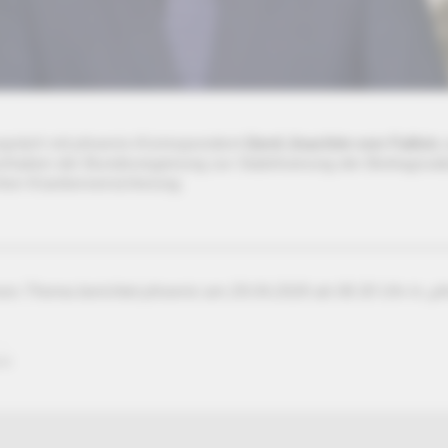
spräch mit phoenix-Korrespondent
Gerd-Joachim von Fallois
rhaben der Bundesregierung zur Stabilisierung der Beitragssät
chen Krankenversicherung.
ses Thema berichtet phoenix am 29.04.2026 ab 08.30 Uhr in „p
ix