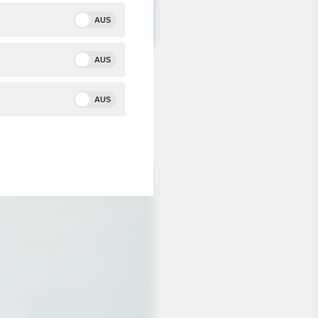
AUS
AUS
eform der
AUS