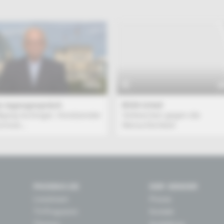
TALK
B
x tagesgespräch
BGH-Urteil
fgang Ischinger, Vorsitzender
Verbrechen gegen die
chner...
Menschlichkeit
PHOENIX.DE
DER SENDER
Livestream
Presse
TV-Programm
Kontakt