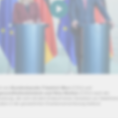
t von
Bundeskanzler Friedrich Merz
(CDU) und
esundheitsministerin und Nina Warken
(CDU) nach der
sitzung, die sich mit dem Entwurf eines Gesetzes zur Stabilisie
ätze in der gesetzlichen Krankenversicherung befasst.