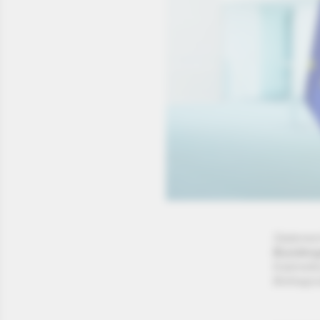
Statemen
Bundesg
Kabinetts
Beitragss