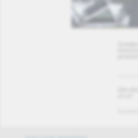
Schaltge
Reformvo
gesetzli
Über die
vor ort“.
Von phoen