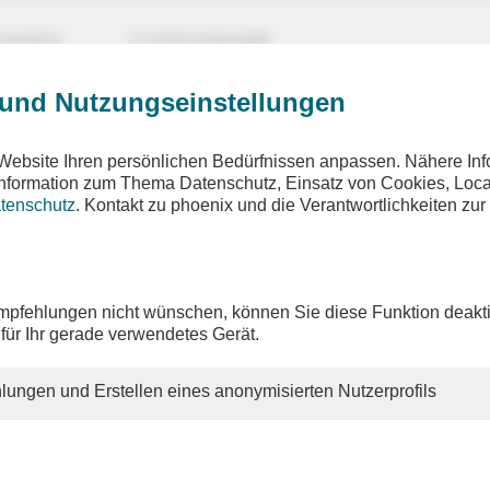
UNGEN
TV-PROGRAMM
 und Nutzungseinstellungen
Website Ihren persönlichen Bedürfnissen anpassen. Nähere Inf
 Information zum Thema Datenschutz, Einsatz von Cookies, Loca
tenschutz
. Kontakt zu phoenix und die Verantwortlichkeiten zur
rmvorhaben
desregierung
pfehlungen nicht wünschen, können Sie diese Funktion deakti
 für Ihr gerade verwendetes Gerät.
nett befasst sich am Mittwoch, dem 29. April 2026, mit dem
setzes zur Stabilisierung der Beitragssätze in der gesetzlic
versicherung. Bundesgesundheitsministerin Nina Warken 
lungen und Erstellen eines anonymisierten Nutzerprofils
noch mit einigen Änderungen geplanten Milliarden-Einspar
ng der gesetzlichen Krankenkassen verteidigt. Um 13.15 Uh
ken dazu eine ausführliche Pressekonferenz.