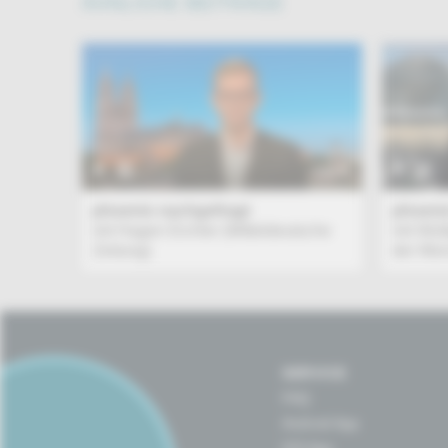
ÄHNLICHE BEITRÄGE
TALK
phoenix nachgefragt
phoeni
mit Hagen Eichler (Mitteldeutsche
mit Wol
Zeitung)
der Mün
SERVICE
FAQ
Android App