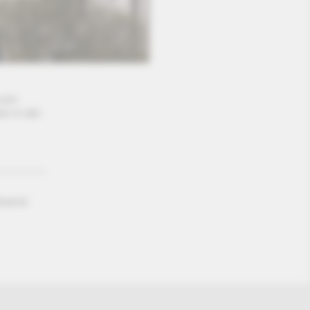
zum
ze in der
hoenix