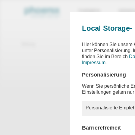
THEMEN
SEND
Local Storage-
Beitrag
Hier können Sie unsere 
unter Personalisierung.
finden Sie im Bereich
Da
Refo
Impressum
.
der Bun
Personalisierung
Wenn Sie persönliche Em
Einstellungen gelten nur
Das Kabi
eines Ge
Kranken
Personalisierte Empfeh
hat die 
Entlastu
Nina War
Barrierefreiheit