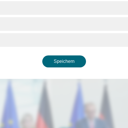
itsministerin Nina Warken zum Kabinettsbeschluss über die R
chen Krrankenversicherung
Speichern