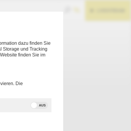
LIVESTREAM
ormation dazu finden Sie
l Storage und Tracking
 Website finden Sie im
Teilen
vieren. Die
 Entwurf
hen
(CDU)
AUS
ungen zur
r gibt