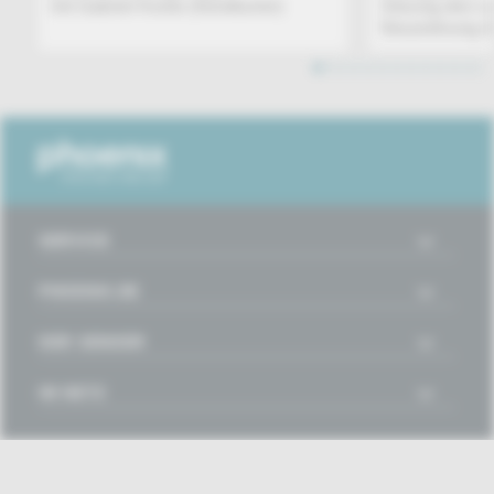
mit Gabriel Kords (Nordkurier)
Sitzung des L
Neuordnung de
1
2
3
4
5
6
7
8
9
10
11
12
SERVICE
PHOENIX.DE
DER SENDER
IM NETZ