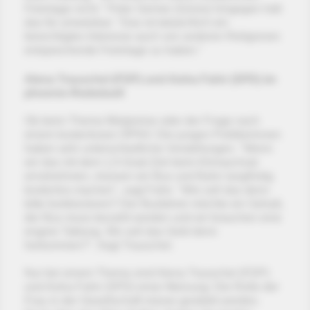
Feiertage nicht." Peter Seimer (Grüne) hingegen hält
das für umsetzbar: "Das ist tatsächlich ein
berechtigtes Interesse auch von anderen Religionen
entsprechende Feiertage zu haben."
Alena Trauschel (FDP) und Aisha Fahir (SPD) im
phoenix-Rededuell
Ob beim Thema Mietpreise oder der Frage nach
einem kostenlosen ÖPNV: Die jungen Politikerinnen
haben sehr unterschiedliche Vorstellungen. "Wenn
wir das mit dem 1,5-Grad-Ziel beim Klimaschutz
ernstnehmen, müssen wir Bus und Bahn langfristig
kostenlos machen", sagt Fahir. "Wie soll das denn
bitte funktionieren? Der Busfahrer möchte ein Gehalt,
der Bus muss bezahlt werden und wir brauchen eine
engere Taktung. Wo soll das Geld denn
herkommen?", fragt Trauschel.
Nur bei einem Thema sind Alena Trauschel (FDP)
und Aisha Fahir (SPD) einer Meinung: Die Rolle der
Frau in der Gesellschaft müsse gestärkt werden.