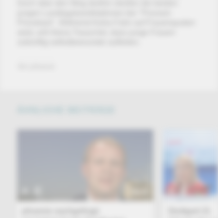
Doch über den Weg dorthin streiten die beiden
jungen Landtagskandidatinnen bei "Proviant
Provokant". Während Aisha Fahir auf Frauenquoten
setzt, will Alena Trauschel, dass junge Frauen
zukünftig selbstbewusster auftreten.
Von phoenix
ÄHNLICHE BEITRÄGE
TALK
phoenix nachgefragt
Stuttgart 21