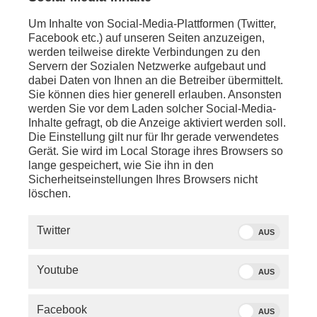
realistische Chancen auf einen Einzug in den
Landtag besitzen. Philipp Dörflinger (CDU) debattiert
Um Inhalte von Social-Media-Plattformen (Twitter,
mit Christina Zacharias (Linke). Aisha Fahir (SPD)
Facebook etc.) auf unseren Seiten anzuzeigen,
diskutiert mit Alena Trauschel (FDP). Ruben Rupp
werden teilweise direkte Verbindungen zu den
(AfD) trifft am Imbissstand auf Peter Seimer (Grüne).
Servern der Sozialen Netzwerke aufgebaut und
dabei Daten von Ihnen an die Betreiber übermittelt.
Peter Seimer (Grüne) und Ruben Rupp (AfD) im
Sie können dies hier generell erlauben. Ansonsten
phoenix-Streitgespräch
werden Sie vor dem Laden solcher Social-Media-
Inhalte gefragt, ob die Anzeige aktiviert werden soll.
Kann es eine Politik geben, die Klima schützt und die
Die Einstellung gilt nur für Ihr gerade verwendetes
Arbeitsplätze in der Autoindustrie in Baden-
Gerät. Sie wird im Local Storage ihres Browsers so
Württemberg erhält? "Wir sind ein Autoland. Wir
lange gespeichert, wie Sie ihn in den
dürfen auf keinen Fall die Politik, die in Baden-
Sicherheitseinstellungen Ihres Browsers nicht
Württemberg vorangetrieben wird, weiterverfolgen",
löschen.
so Rupp (AfD). Peter Seimer (Grüne) hingegen
fordert: "Wir müssen das Automobil klimaneutral
Twitter
gestalten. Es entstehen auch viele neue
AUS
Arbeitsplätze, in den erneuerbaren Energien, in der
Entwicklung, in der Software."
Youtube
AUS
Gibt es in Baden-Württemberg ausreichend schnelles
Internet? "Wenn man in ländliche Gebiete geht, da
Facebook
AUS
sieht’s dann auch wieder duster aus. Da müssen wir