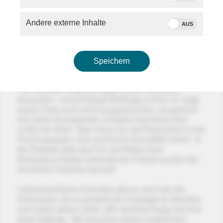
ganz klar besser werden", gibt Seimer (Grüne) zu.
Und Ruben Rupp (AfD) kritisiert: "Er hat ja selbst
Andere externe Inhalte
AUS
zugegeben, dass die Grünen nichts gemacht haben.
Da muss Geld zugeschossen werden."
Philipp Dörflinger (CDU) und Christina Zacharias
Speichern
(Linke) bei "Proviant Provokant"
"Wir müssen Vorgehen gegen jeden einzelnen
Rassisten", meint Philipp Dörflinger (CDU). Er hatte
seinen Satz noch nicht ausgesprochen, da grätscht
ihm seine Kontrahentin Christina Zacharias (Die
Linke) ins Wort: "Man muss nur mal Rassismus in der
Polizei googlen. Das sind keine Einzelfälle mehr." In
der Debatte über das Für und Wider einer
Rassismus-Studie innerhalb der Polizei wurden die
servierten Pommes fast kalt.
Unterschiedliche Ansichten gibt es auch bei der
Diskussion, ob es gesetzliche Feiertage für Muslime
und Juden geben sollte. AfD-Vertreter Rupp hat eine
klare Haltung: "Wir brauchen diese zusätzlichen