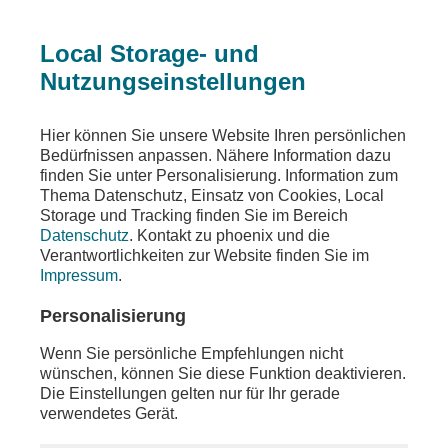
Local Storage- und
Nutzungseinstellungen
Beitrag
Hier können Sie unsere Website Ihren persönlichen
Bedürfnissen anpassen. Nähere Information dazu
Proviant Provokant
finden Sie unter Personalisierung. Information zum
Thema Datenschutz, Einsatz von Cookies, Local
Landtagswahl in Baden-Württemberg
Storage und Tracking finden Sie im Bereich
Datenschutz
. Kontakt zu phoenix und die
Teilen
Verantwortlichkeiten zur Website finden Sie im
Impressum
.
Zwei Nachwuchspolitiker*innen unterschiedlicher
Parteien treffen sich an einer Imbissbude und
Personalisierung
diskutieren provokante Thesen. Das ist das
Konzept von "Proviant Provokant", dem
Wenn Sie persönliche Empfehlungen nicht
Talkformat im Vorfeld der Landtagswahl in Baden-
wünschen, können Sie diese Funktion deaktivieren.
Württemberg und Rheinland-Pfalz. In den
Die Einstellungen gelten nur für Ihr gerade
insgesamt sechs Folgen liefern sich die jungen
verwendetes Gerät.
Landtagskandidat*innen einen hitzigen
Schlagabtausch. Diskutiert werden Thesen, die