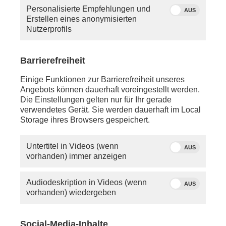
Erst- und Zweitwähler bewegen.
Personalisierte Empfehlungen und
AUS
Erstellen eines anonymisierten
Nutzerprofils
Barrierefreiheit
Einige Funktionen zur Barrierefreiheit unseres
Angebots können dauerhaft voreingestellt werden.
Die Einstellungen gelten nur für Ihr gerade
verwendetes Gerät. Sie werden dauerhaft im Local
Storage ihres Browsers gespeichert.
Untertitel in Videos (wenn
AUS
vorhanden) immer anzeigen
„Proviant Provokant“ - das
Quelle: phoenix
neue Talkformat bei phoenix
Audiodeskription in Videos (wenn
AUS
vorhanden) wiedergeben
In die Landeshauptstadt Stuttgart waren jeweils
Vertreter*innen der Parteien eingeladen, die
Social-Media-Inhalte