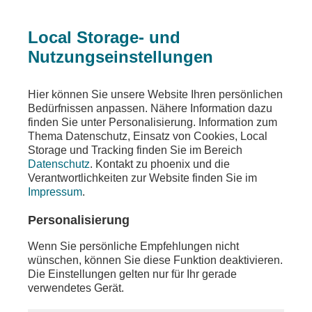
Local Storage- und
Nutzungseinstellungen
Ein Fehler ist aufgetreten
Hier können Sie unsere Website Ihren persönlichen
Die angeforderte Seite wurde nicht gefunden
Bedürfnissen anpassen. Nähere Information dazu
finden Sie unter Personalisierung. Information zum
Thema Datenschutz, Einsatz von Cookies, Local
Storage und Tracking finden Sie im Bereich
Datenschutz
. Kontakt zu phoenix und die
Die von Ihnen gewünschten Inhalte sind unter der
Verantwortlichkeiten zur Website finden Sie im
aufgerufenen Adresse nicht oder auch nicht mehr
Impressum
.
vorhanden. Möglicherweise haben Sie einen
veralteten Link oder ein altes Lesezeichen
Personalisierung
verwendet.
Wenn Sie persönliche Empfehlungen nicht
Besuchen Sie unsere
Homepage
, um sich über
wünschen, können Sie diese Funktion deaktivieren.
unser aktuelles Angebot zu informieren.
Die Einstellungen gelten nur für Ihr gerade
verwendetes Gerät.
Sollten Sie weitere Fragen zu unserem Angebot