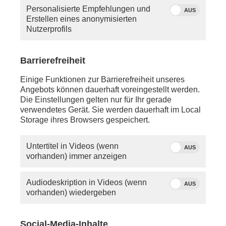
haben, so schauen Sie bitte in die Hilfe oder
Personalisierte Empfehlungen und
schreiben Sie uns eine
E-Mail
.
AUS
Erstellen eines anonymisierten
Nutzerprofils
Sie vermissen einen Beitrag? Aufgrund der
Regelungen des 12.
Rundfunkänderungsstaatsvertrags wird
Barrierefreiheit
PHOENIX.online viele Beiträge nicht mehr so lange
anbieten können wie bisher.
Einige Funktionen zur Barrierefreiheit unseres
Angebots können dauerhaft voreingestellt werden.
Die Einstellungen gelten nur für Ihr gerade
verwendetes Gerät. Sie werden dauerhaft im Local
Storage ihres Browsers gespeichert.
Untertitel in Videos (wenn
AUS
vorhanden) immer anzeigen
Audiodeskription in Videos (wenn
AUS
vorhanden) wiedergeben
Social-Media-Inhalte