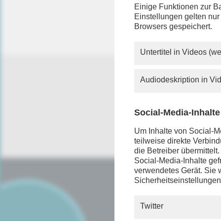
Sie verm
Einige Funktionen zur Ba
Rundfunk
Einstellungen gelten nur
mehr so 
Browsers gespeichert.
Untertitel in Videos (
Audiodeskription in V
Social-Media-Inhalte
Um Inhalte von Social-Me
teilweise direkte Verbi
die Betreiber übermittel
Social-Media-Inhalte gefr
verwendetes Gerät. Sie w
Sicherheitseinstellungen
SERVICE
FAQ
Twitter
Android App