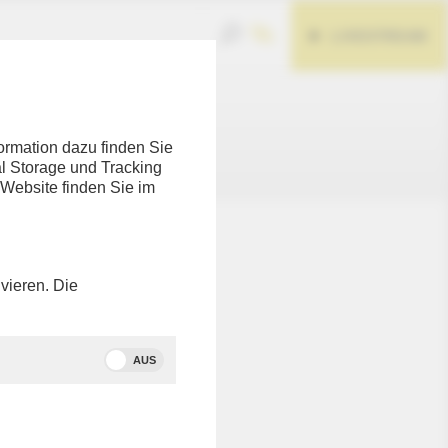
LIVESTREAM
ormation dazu finden Sie
l Storage und Tracking
 Website finden Sie im
nicht
eten Link
vieren. Die
 zu
AUS
tte in