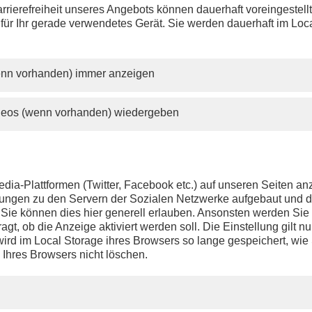
issen einen Beitrag? Aufgrund der Regelungen des 12.
rrierefreiheit unseres Angebots können dauerhaft voreingestell
änderungsstaatsvertrags wird PHOENIX.online viele Beiträge n
 für Ihr gerade verwendetes Gerät. Sie werden dauerhaft im Loc
lange anbieten können wie bisher.
wenn vorhanden) immer anzeigen
ideos (wenn vorhanden) wiedergeben
dia-Plattformen (Twitter, Facebook etc.) auf unseren Seiten a
ndungen zu den Servern der Sozialen Netzwerke aufgebaut und 
t. Sie können dies hier generell erlauben. Ansonsten werden Si
agt, ob die Anzeige aktiviert werden soll. Die Einstellung gilt nu
ird im Local Storage ihres Browsers so lange gespeichert, wie 
 Ihres Browsers nicht löschen.
PHOENIX.DE
DER SENDER
Livestream
Presse
TV-Programm
Kontakt