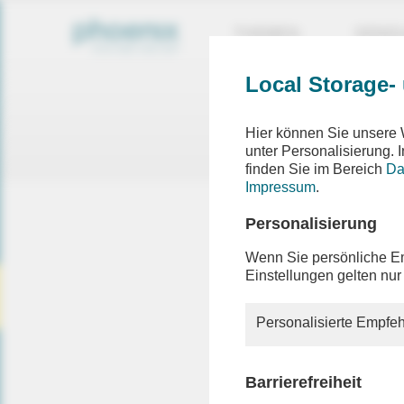
THEMEN
SEND
Local Storage-
Ein F
Hier können Sie unsere 
Die ang
unter Personalisierung.
finden Sie im Bereich
Da
Impressum
.
Personalisierung
Die von I
oder auc
Wenn Sie persönliche Em
oder ein
Einstellungen gelten nur
Besuche
informier
Personalisierte Empfeh
Sollten S
die Hilfe
Barrierefreiheit