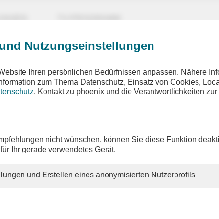
UNGEN
TV-PROGRAMM
 und Nutzungseinstellungen
ehler ist aufgetreten
Website Ihren persönlichen Bedürfnissen anpassen. Nähere Inf
eforderte Seite wurde nicht gefunden
 Information zum Thema Datenschutz, Einsatz von Cookies, Loca
tenschutz
. Kontakt zu phoenix und die Verantwortlichkeiten zur
hnen gewünschten Inhalte sind unter der aufgerufenen Adresse 
h nicht mehr vorhanden. Möglicherweise haben Sie einen veralt
pfehlungen nicht wünschen, können Sie diese Funktion deakti
 altes Lesezeichen verwendet.
 für Ihr gerade verwendetes Gerät.
n Sie unsere
Homepage
, um sich über unser aktuelles Angebot
en.
lungen und Erstellen eines anonymisierten Nutzerprofils
ie weitere Fragen zu unserem Angebot haben, so schauen Sie bi
 oder schreiben Sie uns eine
E-Mail
.