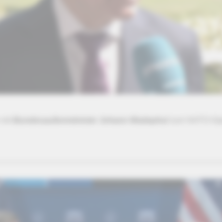
 mit
Bundesaußenminister Johann Wadephul
zum NATO-Gipf