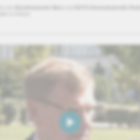
ts von
Bundeskanzler Merz
und
NATO-Generalsekretär Rutt
fel in Ankara