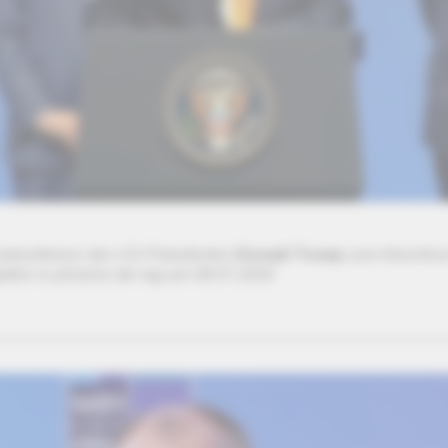
sekonferenz des US-Präsidenten
Donald Trump
zum Abschlus
fels in phoenix der tag am 08.07.2026