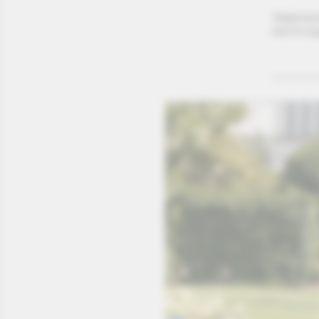
Statemen
NATO-Gip