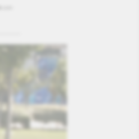
e
zum