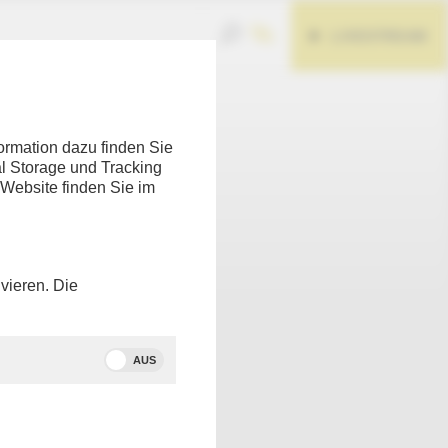
LIVESTREAM
ormation dazu finden Sie
l Storage und Tracking
 Website finden Sie im
Teilen
vieren. Die
 mit
chefs.
AUS
 US-
rieg