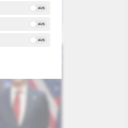
AUS
AUS
Quelle: dpa/Matthias Schrader
AUS