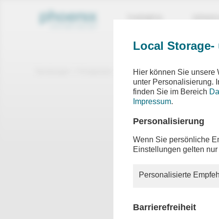
THEMEN
SEND
Local Storage-
Sendungen
Ereignisse
phoenix plus
Hier können Sie unsere 
unter Personalisierung.
finden Sie im Bereich
Da
phoen
Impressum
.
NATO-Gi
Personalisierung
Wenn Sie persönliche Em
Einstellungen gelten nur
Der zwei
Begrüßu
Bundeska
Personalisierte Empfeh
Beim NAT
Verteidi
Sicht ma
Barrierefreiheit
erwartet.