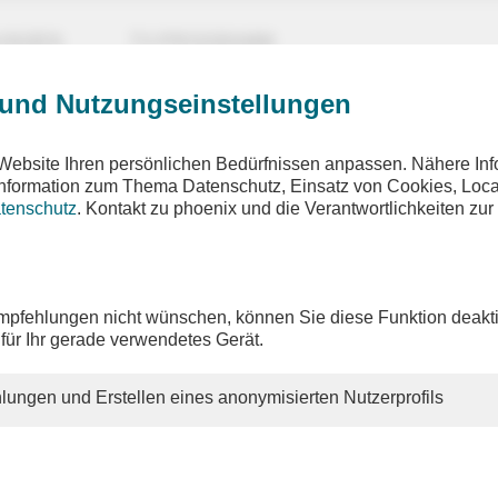
UNGEN
TV-PROGRAMM
 und Nutzungseinstellungen
Website Ihren persönlichen Bedürfnissen anpassen. Nähere Inf
 Information zum Thema Datenschutz, Einsatz von Cookies, Loca
tenschutz
. Kontakt zu phoenix und die Verantwortlichkeiten zur
ix plus
pfel
pfehlungen nicht wünschen, können Sie diese Funktion deakti
 für Ihr gerade verwendetes Gerät.
te Tag des NATO-Gipfels in Ankara, am 8. Juli 2026, beginnt
ngsstatements von NATO-Generalsekretär Mark Rutte,
nzler Friedrich Merz und weiteren Staats- und Regierungs
lungen und Erstellen eines anonymisierten Nutzerprofils
O-Gipfel werden Gespräche über die Entwicklung der
gungsausgaben, die Unterstützung der Ukraine und die aus
ngelnde Unterstützung von Bündnispartnern für den Iran-K