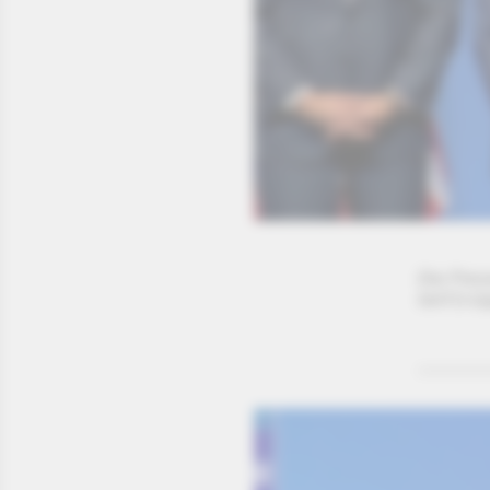
Die Pres
NATO-Gip