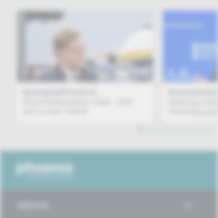
BEITRAG
Sprengstoff-Fund in...
Innenministe
Sicherheitsexperte Lange: „Sehr,
Stärkung zivil
sehr ernster Vorfall“
Verteidigungsf
1
2
3
4
5
6
7
8
9
10
11
12
SERVICE