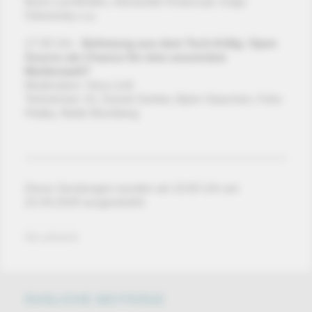
Boris Lochthofen, Alexander Krawczyk, Katja
Ostrowsky u.a.
17:30 Uhr -
Befreiung aus dem Tech-Käfig: Open
Source als Chance für eine souveräne
Medienwelt?
Moderation: Vera Linß
Teilnehmer: Dr. Daniel Gerber, Björn Staschen, Felix
Hlatky, Malte Blumberg
Diese Sendungen wurden ab 10:00 Uhr am
22.04.2026 ausgestrahlt.
Von phoenix
ÄHNLICHE BEITRÄGE