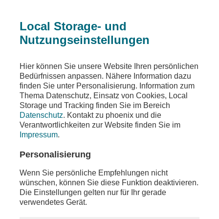
Local Storage- und
Nutzungseinstellungen
Beitrag
Hier können Sie unsere Website Ihren persönlichen
Bedürfnissen anpassen. Nähere Information dazu
#MTM 2026 - Tag 1
finden Sie unter Personalisierung. Information zum
Thema Datenschutz, Einsatz von Cookies, Local
Netzwerktreffen der Medienbranche in Leipzig
Storage und Tracking finden Sie im Bereich
Datenschutz
. Kontakt zu phoenix und die
Teilen
Verantwortlichkeiten zur Website finden Sie im
Impressum
.
Bei den Medientagen Mitteldeutschland 2026
kommen am 22. und 23. April 2026
Personalisierung
Medienmacher:innen aus ganz Deutschland in
Leipzig zum Austausch zusammen. Auf dem
Wenn Sie persönliche Empfehlungen nicht
zweitägigen Netzwerktreffen werden aktuelle
wünschen, können Sie diese Funktion deaktivieren.
Fragen der Branche besprochen, Perspektiven
Die Einstellungen gelten nur für Ihr gerade
aufgezeigt und neue Impulse gesetzt.
verwendetes Gerät.