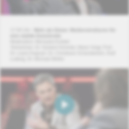
17:30 Uhr -
Mehr als Glotze: Medienstrukturen für
eine stabile Demokratie
Moderation: Michaela Kolster
Teilnehmer: Dr. Norbert Himmler, Mario Voigt, Prof.
Dr. Leyla Dogruel, Dr. Christiane Schenderlein, Ralf
Ludwig, Dr. Michael Müller