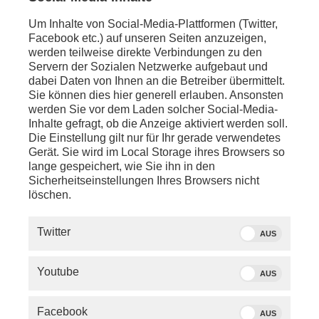
Um Inhalte von Social-Media-Plattformen (Twitter,
Facebook etc.) auf unseren Seiten anzuzeigen,
#MTM 2026: PROGRAMM STUDIO 3 TAG
werden teilweise direkte Verbindungen zu den
1
Servern der Sozialen Netzwerke aufgebaut und
dabei Daten von Ihnen an die Betreiber übermittelt.
10:00 Uhr -
Keynote
Sie können dies hier generell erlauben. Ansonsten
Teilnehmer: Dr. Wolfram Weimer
werden Sie vor dem Laden solcher Social-Media-
Inhalte gefragt, ob die Anzeige aktiviert werden soll.
Die Einstellung gilt nur für Ihr gerade verwendetes
Gerät. Sie wird im Local Storage ihres Browsers so
lange gespeichert, wie Sie ihn in den
Sicherheitseinstellungen Ihres Browsers nicht
löschen.
Twitter
AUS
Youtube
AUS
Facebook
AUS