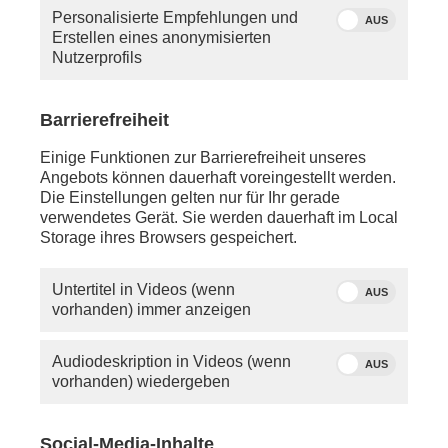
Personalisierte Empfehlungen und
AUS
Erstellen eines anonymisierten
#MTM 2026: STUDIO 3
Nutzerprofils
Barrierefreiheit
Einige Funktionen zur Barrierefreiheit unseres
Angebots können dauerhaft voreingestellt werden.
Die Einstellungen gelten nur für Ihr gerade
verwendetes Gerät. Sie werden dauerhaft im Local
Storage ihres Browsers gespeichert.
Untertitel in Videos (wenn
AUS
vorhanden) immer anzeigen
Audiodeskription in Videos (wenn
AUS
vorhanden) wiedergeben
Medientage Mitteldeutschland 2026: Alle Vorträge
und Diskussionen aus Studio 3 vom 22. April 2026
Social-Media-Inhalte