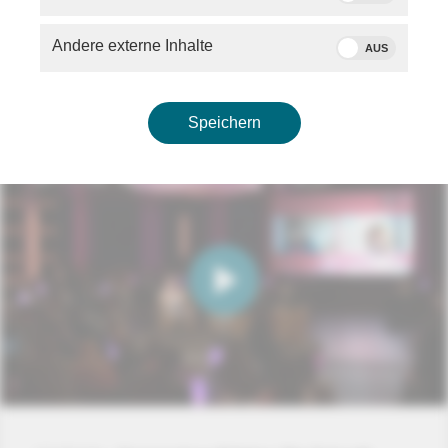
10:45 Uhr -
Digitaler Befreiungsschlag: Wie
Andere externe Inhalte
AUS
Europa digital und medial unabhängiger wird
Moderation: Andreas Postel
Teilnehmer: Sabine Verheyen, Sabine Frank, Prof.
Dr. Otfried Jarren, Heike Raab, Marysabelle Cote
Speichern