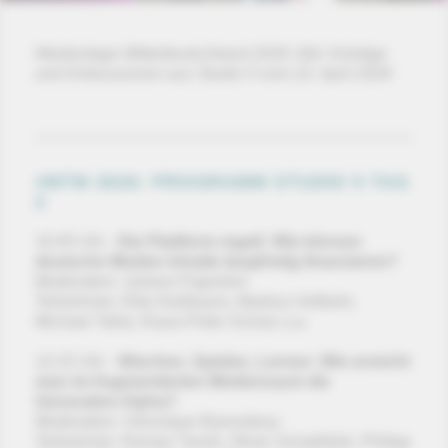
Medientage Mitteldeutschland 2026: Alle Vorträge
und Diskussionen aus Studio 5 vom 22. April 2026
#MTM 2026: PROGRAMM STUDIO 5 TAG
2
10:45 Uhr -
Die Plattform regelt: Wie können
deutsche Medien Inhalte langfristig finanzieren?
Moderation: Juliane Paperlein
Teilnehmer: Elke Nußbaum, Martina Vollbehr,
Michael Tallai, Klaus-Peter Schulz u.a.
12:15 Uhr -
Wischen, Spielen, Lernen: Wie erreicht
man im fragmentierten Medienraum die
Generation Alpha?
Moderation: Véronique Barondeau
Teilnehmer: Roman Twork, Oliver Schablitzki, Philipp