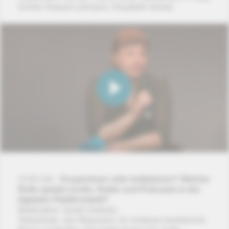
Schild, Roland Lehmann, Elisabeth Secker
15:45 Uhr -
Kooperieren oder kollabieren? Welche
Rolle spielen Audio, Radio und Podcasts in der
digitalen Plattformwelt?
Moderation: Sarah Zerback
Teilnehmer: Jan Weyrauch, Dr. Andreas Handschuh,