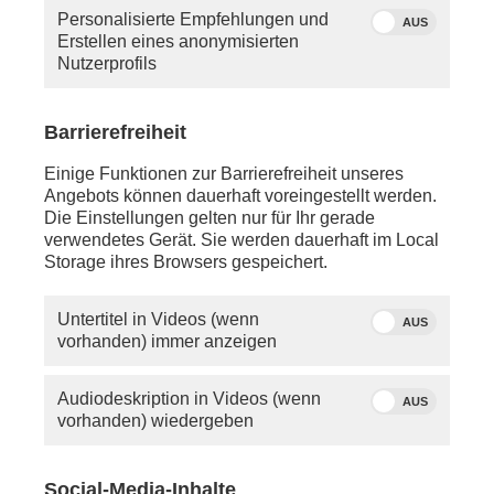
haben, so schauen Sie bitte in die Hilfe oder
Personalisierte Empfehlungen und
schreiben Sie uns eine
E-Mail
.
AUS
Erstellen eines anonymisierten
Nutzerprofils
Sie vermissen einen Beitrag? Aufgrund der
Regelungen des 12.
Rundfunkänderungsstaatsvertrags wird
Barrierefreiheit
PHOENIX.online viele Beiträge nicht mehr so lange
anbieten können wie bisher.
Einige Funktionen zur Barrierefreiheit unseres
Angebots können dauerhaft voreingestellt werden.
Die Einstellungen gelten nur für Ihr gerade
verwendetes Gerät. Sie werden dauerhaft im Local
Storage ihres Browsers gespeichert.
Untertitel in Videos (wenn
AUS
vorhanden) immer anzeigen
Audiodeskription in Videos (wenn
AUS
vorhanden) wiedergeben
Social-Media-Inhalte