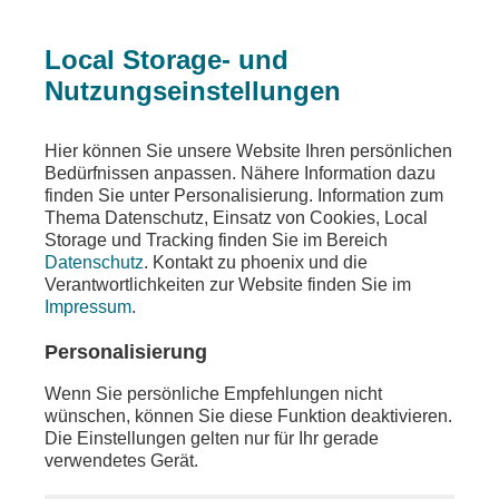
Local Storage- und
Nutzungseinstellungen
Ein Fehler ist aufgetreten
Hier können Sie unsere Website Ihren persönlichen
Die angeforderte Seite wurde nicht gefunden
Bedürfnissen anpassen. Nähere Information dazu
finden Sie unter Personalisierung. Information zum
Thema Datenschutz, Einsatz von Cookies, Local
Storage und Tracking finden Sie im Bereich
Datenschutz
. Kontakt zu phoenix und die
Die von Ihnen gewünschten Inhalte sind unter der
Verantwortlichkeiten zur Website finden Sie im
aufgerufenen Adresse nicht oder auch nicht mehr
Impressum
.
vorhanden. Möglicherweise haben Sie einen
veralteten Link oder ein altes Lesezeichen
Personalisierung
verwendet.
Wenn Sie persönliche Empfehlungen nicht
Besuchen Sie unsere
Homepage
, um sich über
wünschen, können Sie diese Funktion deaktivieren.
unser aktuelles Angebot zu informieren.
Die Einstellungen gelten nur für Ihr gerade
verwendetes Gerät.
Sollten Sie weitere Fragen zu unserem Angebot