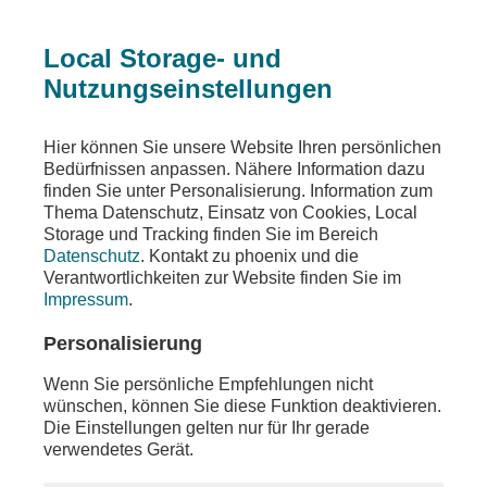
Local Storage- und
Nutzungseinstellungen
Beitrag
Hier können Sie unsere Website Ihren persönlichen
Bedürfnissen anpassen. Nähere Information dazu
Koalitionsverhandlungen
finden Sie unter Personalisierung. Information zum
Thema Datenschutz, Einsatz von Cookies, Local
Auftakt mit den Parteivorsitzenden
Storage und Tracking finden Sie im Bereich
Datenschutz
. Kontakt zu phoenix und die
Teilen
Verantwortlichkeiten zur Website finden Sie im
Impressum
.
Der Auftakt der Koalitiosnverhandlungen am
Freitag, dem 28. März 2025, mit Friedrich Merz
Personalisierung
(CDU-Parteivorsitzender), Markus Söder (CSU-
Parteivorsitzender), Lars Klingbeil (SPD-
Wenn Sie persönliche Empfehlungen nicht
Parteivorsitzender) und Saskia Esken (SPD-
wünschen, können Sie diese Funktion deaktivieren.
Parteivorsitzende).
Die Einstellungen gelten nur für Ihr gerade
verwendetes Gerät.