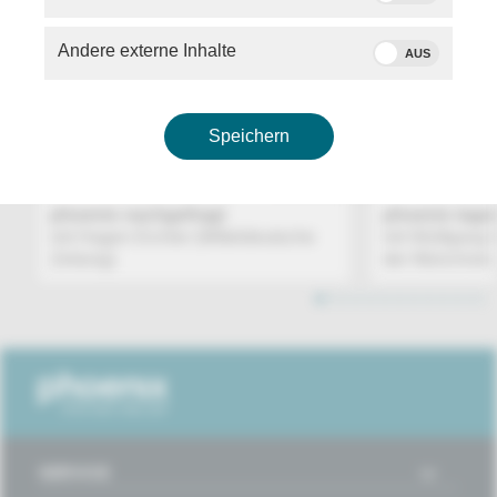
Andere externe Inhalte
AUS
Speichern
TALK
phoenix nachgefragt
phoenix tage
mit Hagen Eichler (Mitteldeutsche
mit Wolfgang I
Zeitung)
der Münchner..
1
2
3
4
5
6
7
8
9
10
11
12
SERVICE