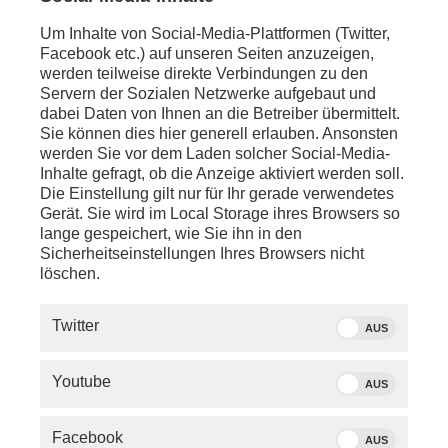
Um Inhalte von Social-Media-Plattformen (Twitter,
Facebook etc.) auf unseren Seiten anzuzeigen,
werden teilweise direkte Verbindungen zu den
Servern der Sozialen Netzwerke aufgebaut und
dabei Daten von Ihnen an die Betreiber übermittelt.
Sie können dies hier generell erlauben. Ansonsten
werden Sie vor dem Laden solcher Social-Media-
Inhalte gefragt, ob die Anzeige aktiviert werden soll.
Die Einstellung gilt nur für Ihr gerade verwendetes
Gerät. Sie wird im Local Storage ihres Browsers so
lange gespeichert, wie Sie ihn in den
Sicherheitseinstellungen Ihres Browsers nicht
löschen.
Statements zum Auftakt der Koalitionsverhandlungen
von Union und SPD vom 28.03.2025
Twitter
AUS
Von phoenix
Youtube
AUS
ÄHNLICHE BEITRÄGE
Facebook
AUS