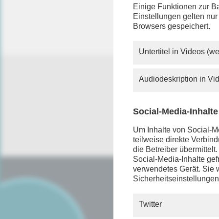
Sie verm
Einige Funktionen zur Ba
Rundfunk
Einstellungen gelten nur
mehr so 
Browsers gespeichert.
Untertitel in Videos (
Audiodeskription in V
Social-Media-Inhalte
Um Inhalte von Social-Me
teilweise direkte Verbi
die Betreiber übermittel
Social-Media-Inhalte gefr
verwendetes Gerät. Sie w
Sicherheitseinstellungen
SERVICE
FAQ
Twitter
Android App