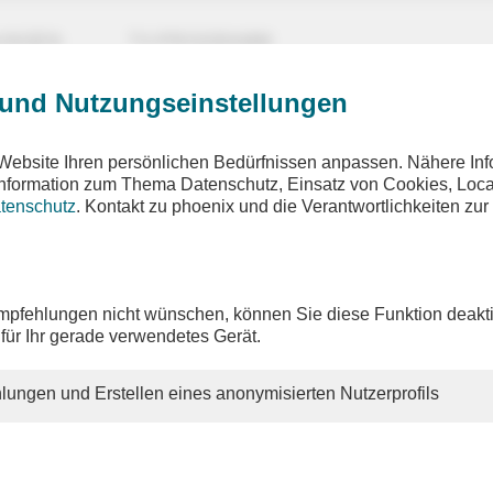
UNGEN
TV-PROGRAMM
 und Nutzungseinstellungen
ehler ist aufgetreten
Website Ihren persönlichen Bedürfnissen anpassen. Nähere Inf
eforderte Seite wurde nicht gefunden
 Information zum Thema Datenschutz, Einsatz von Cookies, Loca
tenschutz
. Kontakt zu phoenix und die Verantwortlichkeiten zur
hnen gewünschten Inhalte sind unter der aufgerufenen Adresse 
h nicht mehr vorhanden. Möglicherweise haben Sie einen veralt
pfehlungen nicht wünschen, können Sie diese Funktion deakti
 altes Lesezeichen verwendet.
 für Ihr gerade verwendetes Gerät.
n Sie unsere
Homepage
, um sich über unser aktuelles Angebot
en.
lungen und Erstellen eines anonymisierten Nutzerprofils
ie weitere Fragen zu unserem Angebot haben, so schauen Sie bi
 oder schreiben Sie uns eine
E-Mail
.