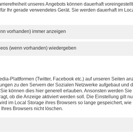
issen einen Beitrag? Aufgrund der Regelungen des 12.
rrierefreiheit unseres Angebots können dauerhaft voreingestell
änderungsstaatsvertrags wird PHOENIX.online viele Beiträge n
 für Ihr gerade verwendetes Gerät. Sie werden dauerhaft im Loc
lange anbieten können wie bisher.
wenn vorhanden) immer anzeigen
ideos (wenn vorhanden) wiedergeben
dia-Plattformen (Twitter, Facebook etc.) auf unseren Seiten a
ndungen zu den Servern der Sozialen Netzwerke aufgebaut und 
t. Sie können dies hier generell erlauben. Ansonsten werden Si
agt, ob die Anzeige aktiviert werden soll. Die Einstellung gilt nu
ird im Local Storage ihres Browsers so lange gespeichert, wie 
 Ihres Browsers nicht löschen.
PHOENIX.DE
DER SENDER
Livestream
Presse
TV-Programm
Kontakt