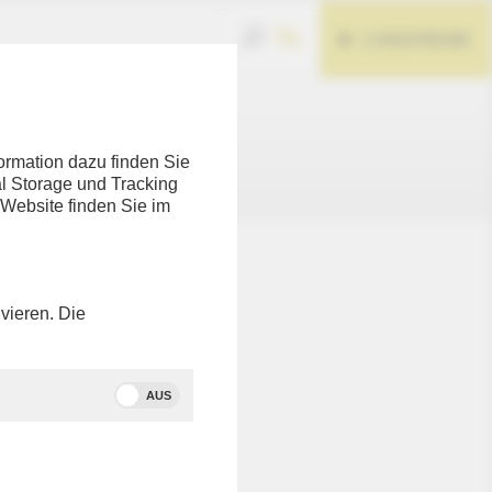
LIVESTREAM
ormation dazu finden Sie
l Storage und Tracking
 Website finden Sie im
nicht
eten Link
vieren. Die
 zu
AUS
tte in