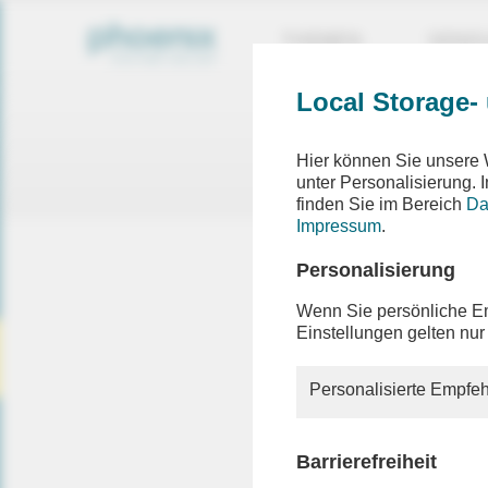
THEMEN
SEND
Local Storage-
Ein F
Hier können Sie unsere 
Die ang
unter Personalisierung.
finden Sie im Bereich
Da
Impressum
.
Personalisierung
Die von I
oder auc
Wenn Sie persönliche Em
oder ein
Einstellungen gelten nur
Besuche
informier
Personalisierte Empfeh
Sollten S
die Hilfe
Barrierefreiheit