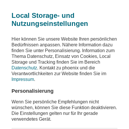
Local Storage- und
Nutzungseinstellungen
Ein Fehler ist aufgetreten
Hier können Sie unsere Website Ihren persönlichen
Die angeforderte Seite wurde nicht gefunden
Bedürfnissen anpassen. Nähere Information dazu
finden Sie unter Personalisierung. Information zum
Thema Datenschutz, Einsatz von Cookies, Local
Storage und Tracking finden Sie im Bereich
Datenschutz
. Kontakt zu phoenix und die
Die von Ihnen gewünschten Inhalte sind unter der
Verantwortlichkeiten zur Website finden Sie im
aufgerufenen Adresse nicht oder auch nicht mehr
Impressum
.
vorhanden. Möglicherweise haben Sie einen
veralteten Link oder ein altes Lesezeichen
Personalisierung
verwendet.
Wenn Sie persönliche Empfehlungen nicht
Besuchen Sie unsere
Homepage
, um sich über
wünschen, können Sie diese Funktion deaktivieren.
unser aktuelles Angebot zu informieren.
Die Einstellungen gelten nur für Ihr gerade
verwendetes Gerät.
Sollten Sie weitere Fragen zu unserem Angebot