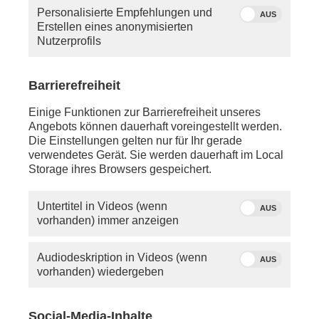
haben, so schauen Sie bitte in die Hilfe oder
Personalisierte Empfehlungen und
schreiben Sie uns eine
E-Mail
.
AUS
Erstellen eines anonymisierten
Nutzerprofils
Sie vermissen einen Beitrag? Aufgrund der
Regelungen des 12.
Rundfunkänderungsstaatsvertrags wird
Barrierefreiheit
PHOENIX.online viele Beiträge nicht mehr so lange
anbieten können wie bisher.
Einige Funktionen zur Barrierefreiheit unseres
Angebots können dauerhaft voreingestellt werden.
Die Einstellungen gelten nur für Ihr gerade
verwendetes Gerät. Sie werden dauerhaft im Local
Storage ihres Browsers gespeichert.
Untertitel in Videos (wenn
AUS
vorhanden) immer anzeigen
Audiodeskription in Videos (wenn
AUS
vorhanden) wiedergeben
Social-Media-Inhalte