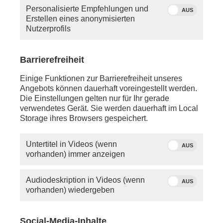
haben, so schauen Sie bitte in die Hilfe oder
Personalisierte Empfehlungen und
schreiben Sie uns eine
E-Mail
.
AUS
Erstellen eines anonymisierten
Nutzerprofils
Sie vermissen einen Beitrag? Aufgrund der
Regelungen des 12.
Rundfunkänderungsstaatsvertrags wird
Barrierefreiheit
PHOENIX.online viele Beiträge nicht mehr so lange
anbieten können wie bisher.
Einige Funktionen zur Barrierefreiheit unseres
Angebots können dauerhaft voreingestellt werden.
Die Einstellungen gelten nur für Ihr gerade
verwendetes Gerät. Sie werden dauerhaft im Local
Storage ihres Browsers gespeichert.
Untertitel in Videos (wenn
AUS
vorhanden) immer anzeigen
Audiodeskription in Videos (wenn
AUS
vorhanden) wiedergeben
Social-Media-Inhalte