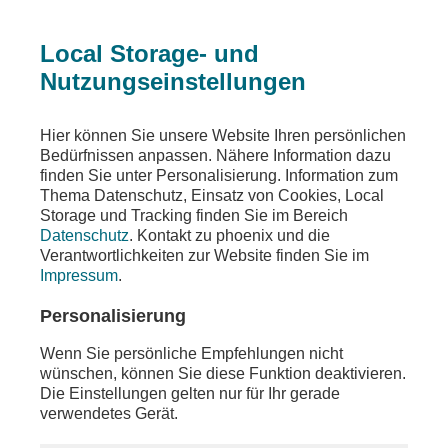
Local Storage- und
Nutzungseinstellungen
Ein Fehler ist aufgetreten
Hier können Sie unsere Website Ihren persönlichen
Die angeforderte Seite wurde nicht gefunden
Bedürfnissen anpassen. Nähere Information dazu
finden Sie unter Personalisierung. Information zum
Thema Datenschutz, Einsatz von Cookies, Local
Storage und Tracking finden Sie im Bereich
Datenschutz
. Kontakt zu phoenix und die
Die von Ihnen gewünschten Inhalte sind unter der
Verantwortlichkeiten zur Website finden Sie im
aufgerufenen Adresse nicht oder auch nicht mehr
Impressum
.
vorhanden. Möglicherweise haben Sie einen
veralteten Link oder ein altes Lesezeichen
Personalisierung
verwendet.
Wenn Sie persönliche Empfehlungen nicht
Besuchen Sie unsere
Homepage
, um sich über
wünschen, können Sie diese Funktion deaktivieren.
unser aktuelles Angebot zu informieren.
Die Einstellungen gelten nur für Ihr gerade
verwendetes Gerät.
Sollten Sie weitere Fragen zu unserem Angebot