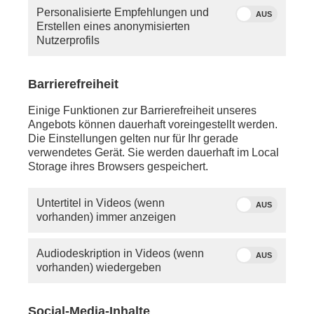
Personalisierte Empfehlungen und
AUS
Westfälische Friedenskonferenz 2023
u.a. mit
Erstellen eines anonymisierten
Armin Laschet
Nutzerprofils
(CDU), Bundesverteidigungsminister
Boris
Pistorius (SPD) Kiews Bürgermeister
Vitali Klitschko
und eine Expert:innenrunde zur "P
olarisierung der
Barrierefreiheit
Weltmächte: Europas Rolle in der Welt 2030".
Einige Funktionen zur Barrierefreiheit unseres
Angebots können dauerhaft voreingestellt werden.
Die Einstellungen gelten nur für Ihr gerade
verwendetes Gerät. Sie werden dauerhaft im Local
Storage ihres Browsers gespeichert.
Westfälische Friedenskonferenz 2023
:
Vitali
Klitschko (Bürgermeister von Kiew) im Gespräch mit
Dunja Hayali und Wulf Schmiese
Untertitel in Videos (wenn
AUS
vorhanden) immer anzeigen
An Diskussionen nehmen unter anderem der frühere
Bundesfinanzminister Peer Steinbrück (SPD) und der
einstige Leiter der Münchner Sicherheitskonferenz,
Audiodeskription in Videos (wenn
AUS
Wolfgang Ischinger, teil. Nordrhein-Westfalens
vorhanden) wiedergeben
Ministerpräsident Hendrik Wüst (CDU) wird als
Redner am Nachmittag erwartet. Auch ein Beitrag
von Kiews Bürgermeister Vitali Klitschko wurde
Social-Media-Inhalte