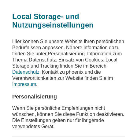
Local Storage- und
Nutzungseinstellungen
Beitrag
Hier können Sie unsere Website Ihren persönlichen
Bedürfnissen anpassen. Nähere Information dazu
Friedenskonferenz
finden Sie unter Personalisierung. Information zum
Thema Datenschutz, Einsatz von Cookies, Local
375 Jahre Westfälischer Frieden
Storage und Tracking finden Sie im Bereich
Datenschutz
. Kontakt zu phoenix und die
Teilen
Verantwortlichkeiten zur Website finden Sie im
Impressum
.
Am Freitag, den 15. September 2023 jährt sich der
Westfälische Frieden zum 375. Mal. Dieser endete
Personalisierung
1648 in Münster und Osnabrück den
Dreißigjährigen Krieg. Die Eröffnungsrede hielt
Wenn Sie persönliche Empfehlungen nicht
Bundesverteidigungsminister Boris Pistorius
wünschen, können Sie diese Funktion deaktivieren.
(SPD).
Die Einstellungen gelten nur für Ihr gerade
verwendetes Gerät.