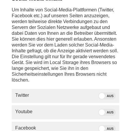
angekündigt. Konferenzleiter ist der frühere NRW-
Ministerpräsident und heutige CDU-
Um Inhalte von Social-Media-Plattformen (Twitter,
Bundestagsabgeordnete Armin Laschet. Im 375.
Facebook etc.) auf unseren Seiten anzuzeigen,
Jubiläumsjahr des Westfälischen Friedens - dieser
werden teilweise direkte Verbindungen zu den
beendete 1648 in Münster und Osnabrück den
Servern der Sozialen Netzwerke aufgebaut und
Dreißigjährigen Krieg - soll die eintägige
dabei Daten von Ihnen an die Betreiber übermittelt.
Veranstaltung auch ein Zeichen setzen.
Sie können dies hier generell erlauben. Ansonsten
werden Sie vor dem Laden solcher Social-Media-
Inhalte gefragt, ob die Anzeige aktiviert werden soll.
Von phoenix mit Material von dpa
Die Einstellung gilt nur für Ihr gerade verwendetes
Gerät. Sie wird im Local Storage ihres Browsers so
lange gespeichert, wie Sie ihn in den
Sicherheitseinstellungen Ihres Browsers nicht
ÄHNLICHE BEITRÄGE
löschen.
Twitter
AUS
Youtube
AUS
Facebook
BEITRAG
AUS