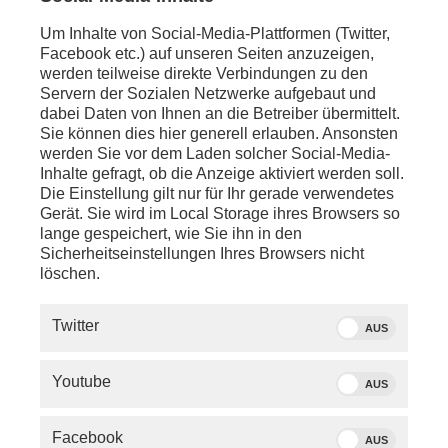
Um Inhalte von Social-Media-Plattformen (Twitter,
Facebook etc.) auf unseren Seiten anzuzeigen,
werden teilweise direkte Verbindungen zu den
ÄHNLICHE BEITRÄGE
Servern der Sozialen Netzwerke aufgebaut und
dabei Daten von Ihnen an die Betreiber übermittelt.
Sie können dies hier generell erlauben. Ansonsten
werden Sie vor dem Laden solcher Social-Media-
Inhalte gefragt, ob die Anzeige aktiviert werden soll.
Die Einstellung gilt nur für Ihr gerade verwendetes
Gerät. Sie wird im Local Storage ihres Browsers so
lange gespeichert, wie Sie ihn in den
TALK
Sicherheitseinstellungen Ihres Browsers nicht
löschen.
phoenix tagesgespräch
Drohnenvorfa
mit Wolfgang Ischinger, Vorsitzender
Innenminister 
Twitter
der Münchner...
nationalen Sic
AUS
1
2
3
4
5
6
7
8
9
10
11
12
Youtube
AUS
Facebook
AUS