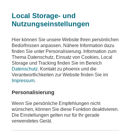
Local Storage- und
Nutzungseinstellungen
Beitrag
Hier können Sie unsere Website Ihren persönlichen
Bedürfnissen anpassen. Nähere Information dazu
EU-Außenministertreffen
finden Sie unter Personalisierung. Information zum
Thema Datenschutz, Einsatz von Cookies, Local
Kaja Kallas auf Zypern
Storage und Tracking finden Sie im Bereich
Datenschutz
. Kontakt zu phoenix und die
Teilen
Verantwortlichkeiten zur Website finden Sie im
Impressum
.
Im Zuge des informellen Treffens der EU-
Außenminister:innen auf Zypern findet eine
Personalisierung
Abschluss-Pressekonferenz mit EU-
Außenbeauftragter Kaja Kallas und dem
Wenn Sie persönliche Empfehlungen nicht
Außenminister von Zypern, Constantinos
wünschen, können Sie diese Funktion deaktivieren.
Kombos, statt. Dabei geht es um den Krieg in der
Die Einstellungen gelten nur für Ihr gerade
Ukraine sowie um den Nahen und Mittleren Osten.
verwendetes Gerät.