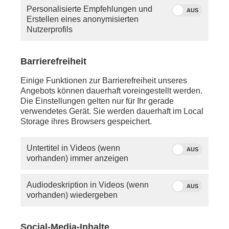
Personalisierte Empfehlungen und
AUS
Erstellen eines anonymisierten
Nutzerprofils
Barrierefreiheit
Einige Funktionen zur Barrierefreiheit unseres
Angebots können dauerhaft voreingestellt werden.
Die Einstellungen gelten nur für Ihr gerade
verwendetes Gerät. Sie werden dauerhaft im Local
Storage ihres Browsers gespeichert.
Untertitel in Videos (wenn
AUS
vorhanden) immer anzeigen
Audiodeskription in Videos (wenn
AUS
Über dieses Thema berichtet phoenix am
vorhanden) wiedergeben
28.05.2026 um 14:15 Uhr bei „phoenix vor ort“.
Von phoenix mit Material von tagesschau.de, dpa
Social-Media-Inhalte