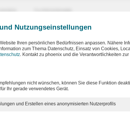
UNGEN
TV-PROGRAMM
 und Nutzungseinstellungen
ehler ist aufgetreten
Website Ihren persönlichen Bedürfnissen anpassen. Nähere Inf
eforderte Seite wurde nicht gefunden
 Information zum Thema Datenschutz, Einsatz von Cookies, Loca
tenschutz
. Kontakt zu phoenix und die Verantwortlichkeiten zur
hnen gewünschten Inhalte sind unter der aufgerufenen Adresse 
h nicht mehr vorhanden. Möglicherweise haben Sie einen veralt
pfehlungen nicht wünschen, können Sie diese Funktion deakti
 altes Lesezeichen verwendet.
 für Ihr gerade verwendetes Gerät.
n Sie unsere
Homepage
, um sich über unser aktuelles Angebot
en.
lungen und Erstellen eines anonymisierten Nutzerprofils
ie weitere Fragen zu unserem Angebot haben, so schauen Sie bi
 oder schreiben Sie uns eine
E-Mail
.