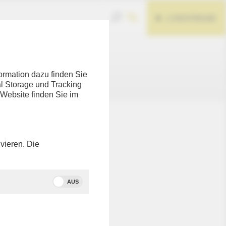
LIVESTREAM
ormation dazu finden Sie
l Storage und Tracking
 Website finden Sie im
nicht
eten Link
vieren. Die
 zu
AUS
tte in