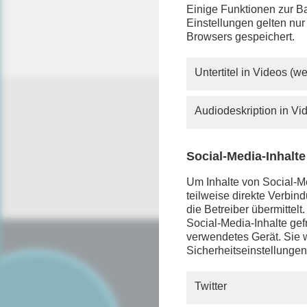
Sie verm
Einige Funktionen zur Ba
Rundfunk
Einstellungen gelten nur
mehr so 
Browsers gespeichert.
Untertitel in Videos (
Audiodeskription in V
Social-Media-Inhalte
Um Inhalte von Social-Me
teilweise direkte Verbi
die Betreiber übermittel
Social-Media-Inhalte gefr
verwendetes Gerät. Sie w
Sicherheitseinstellungen
SERVICE
FAQ
Twitter
Android App