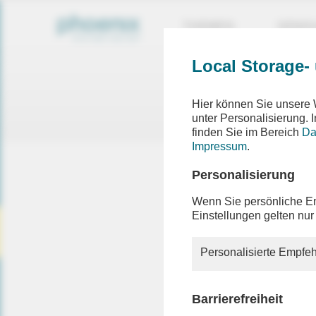
THEMEN
SEND
Local Storage-
Ein F
Hier können Sie unsere 
Die ang
unter Personalisierung.
finden Sie im Bereich
Da
Impressum
.
Personalisierung
Die von I
oder auc
Wenn Sie persönliche Em
oder ein
Einstellungen gelten nur
Besuche
informier
Personalisierte Empfeh
Sollten S
die Hilfe
Barrierefreiheit