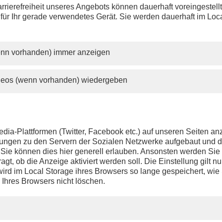
issen einen Beitrag? Aufgrund der Regelungen des 12.
rrierefreiheit unseres Angebots können dauerhaft voreingestell
änderungsstaatsvertrags wird PHOENIX.online viele Beiträge n
 für Ihr gerade verwendetes Gerät. Sie werden dauerhaft im Loc
lange anbieten können wie bisher.
wenn vorhanden) immer anzeigen
ideos (wenn vorhanden) wiedergeben
dia-Plattformen (Twitter, Facebook etc.) auf unseren Seiten a
ndungen zu den Servern der Sozialen Netzwerke aufgebaut und 
t. Sie können dies hier generell erlauben. Ansonsten werden Si
agt, ob die Anzeige aktiviert werden soll. Die Einstellung gilt nu
ird im Local Storage ihres Browsers so lange gespeichert, wie 
 Ihres Browsers nicht löschen.
PHOENIX.DE
DER SENDER
Livestream
Presse
TV-Programm
Kontakt