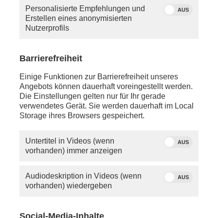
Strafen und das Schließen von Gesetzeslücken
Personalisierte Empfehlungen und
AUS
aus.
Erstellen eines anonymisierten
Nutzerprofils
Barrierefreiheit
Einige Funktionen zur Barrierefreiheit unseres
Angebots können dauerhaft voreingestellt werden.
Die Einstellungen gelten nur für Ihr gerade
verwendetes Gerät. Sie werden dauerhaft im Local
Storage ihres Browsers gespeichert.
Untertitel in Videos (wenn
AUS
vorhanden) immer anzeigen
Audiodeskription in Videos (wenn
AUS
vorhanden) wiedergeben
Über dieses Thema berichtet phoenix am
17.04.2026 ab 10:45 Uhr.
Social-Media-Inhalte