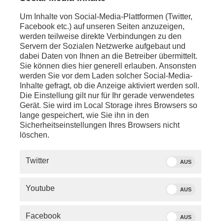
Von phoenix mit Material von AFPD, tagesschau.de
Um Inhalte von Social-Media-Plattformen (Twitter,
Facebook etc.) auf unseren Seiten anzuzeigen,
werden teilweise direkte Verbindungen zu den
Servern der Sozialen Netzwerke aufgebaut und
ÄHNLICHE BEITRÄGE
dabei Daten von Ihnen an die Betreiber übermittelt.
Sie können dies hier generell erlauben. Ansonsten
werden Sie vor dem Laden solcher Social-Media-
Inhalte gefragt, ob die Anzeige aktiviert werden soll.
Die Einstellung gilt nur für Ihr gerade verwendetes
Gerät. Sie wird im Local Storage ihres Browsers so
lange gespeichert, wie Sie ihn in den
Sicherheitseinstellungen Ihres Browsers nicht
BEITRAG
löschen.
Duma-Wahl
phoenix tage
Situation der Opposition in Russland
mit Steffen Bi
Twitter
AUS
Youtube
1
2
3
4
5
6
7
AUS
8
9
10
11
12
Facebook
AUS