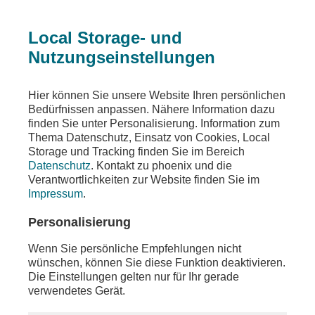
Local Storage- und
Nutzungseinstellungen
Beitrag
Hier können Sie unsere Website Ihren persönlichen
Bedürfnissen anpassen. Nähere Information dazu
Digitale Gewalt
finden Sie unter Personalisierung. Information zum
Thema Datenschutz, Einsatz von Cookies, Local
Stefanie Hubig (SPD) stellt Gesetzentwurf vor
Storage und Tracking finden Sie im Bereich
Datenschutz
. Kontakt zu phoenix und die
Teilen
Verantwortlichkeiten zur Website finden Sie im
Impressum
.
Bundesjustizministerin Stefanie Hubig (SPD)
äußert sich am Freitag, den 17. April 2026, in einer
Personalisierung
Pressekonferenz zu Gesetzesplänen gegen
digitale Gewalt im Internet. Laut diesem Entwurf
Wenn Sie persönliche Empfehlungen nicht
soll das Erstellen und Verbreiten pornografischer
wünschen, können Sie diese Funktion deaktivieren.
Deepfakes mit bis zu zwei Jahren Haft oder einer
Die Einstellungen gelten nur für Ihr gerade
Geldstrafe bestraft werden können. Hubig sprach
verwendetes Gerät.
sich vor dem Hintergrund des Falles der
Schauspielerin Collien Fernandes für härtere