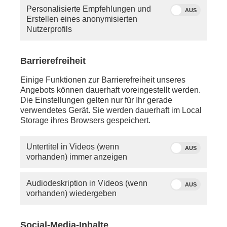
haben, so schauen Sie bitte in die Hilfe oder
Personalisierte Empfehlungen und
schreiben Sie uns eine
E-Mail
.
AUS
Erstellen eines anonymisierten
Nutzerprofils
Sie vermissen einen Beitrag? Aufgrund der
Regelungen des 12.
Rundfunkänderungsstaatsvertrags wird
Barrierefreiheit
PHOENIX.online viele Beiträge nicht mehr so lange
anbieten können wie bisher.
Einige Funktionen zur Barrierefreiheit unseres
Angebots können dauerhaft voreingestellt werden.
Die Einstellungen gelten nur für Ihr gerade
verwendetes Gerät. Sie werden dauerhaft im Local
Storage ihres Browsers gespeichert.
Untertitel in Videos (wenn
AUS
vorhanden) immer anzeigen
Audiodeskription in Videos (wenn
AUS
vorhanden) wiedergeben
Social-Media-Inhalte