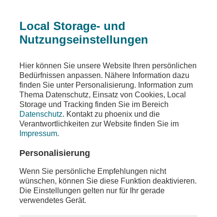
Local Storage- und
Nutzungseinstellungen
Ein Fehler ist aufgetreten
Hier können Sie unsere Website Ihren persönlichen
Die angeforderte Seite wurde nicht gefunden
Bedürfnissen anpassen. Nähere Information dazu
finden Sie unter Personalisierung. Information zum
Thema Datenschutz, Einsatz von Cookies, Local
Storage und Tracking finden Sie im Bereich
Datenschutz
. Kontakt zu phoenix und die
Die von Ihnen gewünschten Inhalte sind unter der
Verantwortlichkeiten zur Website finden Sie im
aufgerufenen Adresse nicht oder auch nicht mehr
Impressum
.
vorhanden. Möglicherweise haben Sie einen
veralteten Link oder ein altes Lesezeichen
Personalisierung
verwendet.
Wenn Sie persönliche Empfehlungen nicht
Besuchen Sie unsere
Homepage
, um sich über
wünschen, können Sie diese Funktion deaktivieren.
unser aktuelles Angebot zu informieren.
Die Einstellungen gelten nur für Ihr gerade
verwendetes Gerät.
Sollten Sie weitere Fragen zu unserem Angebot