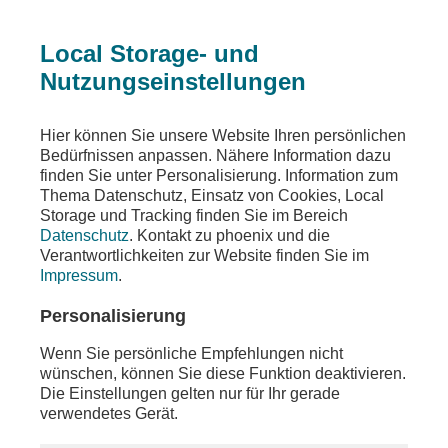
Local Storage- und
Nutzungseinstellungen
Ein Fehler ist aufgetreten
Hier können Sie unsere Website Ihren persönlichen
Die angeforderte Seite wurde nicht gefunden
Bedürfnissen anpassen. Nähere Information dazu
finden Sie unter Personalisierung. Information zum
Thema Datenschutz, Einsatz von Cookies, Local
Storage und Tracking finden Sie im Bereich
Datenschutz
. Kontakt zu phoenix und die
Die von Ihnen gewünschten Inhalte sind unter der
Verantwortlichkeiten zur Website finden Sie im
aufgerufenen Adresse nicht oder auch nicht mehr
Impressum
.
vorhanden. Möglicherweise haben Sie einen
veralteten Link oder ein altes Lesezeichen
Personalisierung
verwendet.
Wenn Sie persönliche Empfehlungen nicht
Besuchen Sie unsere
Homepage
, um sich über
wünschen, können Sie diese Funktion deaktivieren.
unser aktuelles Angebot zu informieren.
Die Einstellungen gelten nur für Ihr gerade
verwendetes Gerät.
Sollten Sie weitere Fragen zu unserem Angebot