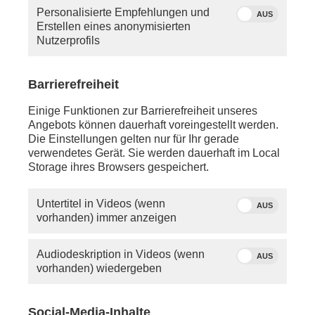
haben, so schauen Sie bitte in die Hilfe oder
Personalisierte Empfehlungen und
schreiben Sie uns eine
E-Mail
.
AUS
Erstellen eines anonymisierten
Nutzerprofils
Sie vermissen einen Beitrag? Aufgrund der
Regelungen des 12.
Rundfunkänderungsstaatsvertrags wird
Barrierefreiheit
PHOENIX.online viele Beiträge nicht mehr so lange
anbieten können wie bisher.
Einige Funktionen zur Barrierefreiheit unseres
Angebots können dauerhaft voreingestellt werden.
Die Einstellungen gelten nur für Ihr gerade
verwendetes Gerät. Sie werden dauerhaft im Local
Storage ihres Browsers gespeichert.
Untertitel in Videos (wenn
AUS
vorhanden) immer anzeigen
Audiodeskription in Videos (wenn
AUS
vorhanden) wiedergeben
Social-Media-Inhalte