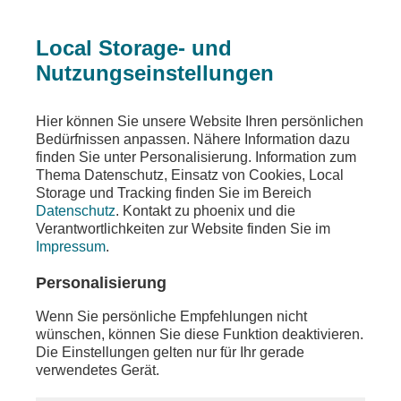
Local Storage- und
Nutzungseinstellungen
Beitrag
Hier können Sie unsere Website Ihren persönlichen
Bedürfnissen anpassen. Nähere Information dazu
DIE LINKE
finden Sie unter Personalisierung. Information zum
Thema Datenschutz, Einsatz von Cookies, Local
Parteipressekonferenz mit Ines Schwerdtner
Storage und Tracking finden Sie im Bereich
Datenschutz
. Kontakt zu phoenix und die
Teilen
Verantwortlichkeiten zur Website finden Sie im
Impressum
.
Die Bundesvorsitzende der Linkspartei, Ines
Schwerdtner, äußert sich am Montag, den 1. Juni
Personalisierung
2026, in einer Parteipressekonferenz zu aktuellen
politischen Themen.
Wenn Sie persönliche Empfehlungen nicht
wünschen, können Sie diese Funktion deaktivieren.
Die Einstellungen gelten nur für Ihr gerade
verwendetes Gerät.