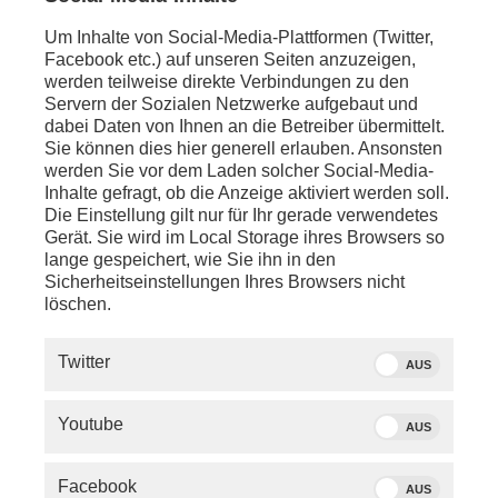
Um Inhalte von Social-Media-Plattformen (Twitter,
Facebook etc.) auf unseren Seiten anzuzeigen,
werden teilweise direkte Verbindungen zu den
Servern der Sozialen Netzwerke aufgebaut und
dabei Daten von Ihnen an die Betreiber übermittelt.
Sie können dies hier generell erlauben. Ansonsten
werden Sie vor dem Laden solcher Social-Media-
Inhalte gefragt, ob die Anzeige aktiviert werden soll.
Über dieses Thema berichtet phoenix am
Die Einstellung gilt nur für Ihr gerade verwendetes
01.06.2026 um 13:00 Uhr in "phoenix vor ort".
Gerät. Sie wird im Local Storage ihres Browsers so
lange gespeichert, wie Sie ihn in den
Sicherheitseinstellungen Ihres Browsers nicht
löschen.
ÄHNLICHE BEITRÄGE
Twitter
AUS
Youtube
AUS
Facebook
AUS