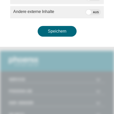
BEITRAG
Andere externe Inhalte
AUS
Mindestens 261 Badetote
NATO-Gipfel 
DLRG stellt Zwischenbilanz für
u.a. mit Gener
Sommer 2026 vor
Speichern
1
2
3
4
5
6
7
8
9
10
11
12
SERVICE
PHOENIX.DE
DER SENDER