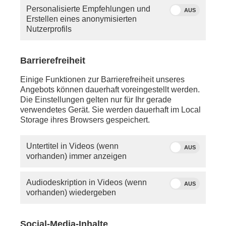
Personalisierte Empfehlungen und
AUS
Erstellen eines anonymisierten
Hier geht's zum Livestream "Deutschland
Nutzerprofils
hat gewählt - phoenix vor ort LIVE":
Deutschland hat gewählt - phoenix vor ort LIVE |
Barrierefreiheit
24.02.25
Einige Funktionen zur Barrierefreiheit unseres
Angebots können dauerhaft voreingestellt werden.
Die Einstellungen gelten nur für Ihr gerade
verwendetes Gerät. Sie werden dauerhaft im Local
Storage ihres Browsers gespeichert.
Untertitel in Videos (wenn
AUS
vorhanden) immer anzeigen
Audiodeskription in Videos (wenn
AUS
vorhanden) wiedergeben
Social-Media-Inhalte