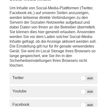
Um Inhalte von Social-Media-Plattformen (Twitter,
Facebook etc.) auf unseren Seiten anzuzeigen,
WIE GEHT ES WEITER?
werden teilweise direkte Verbindungen zu den
Servern der Sozialen Netzwerke aufgebaut und
Laut dem vorläufigen Endergebnis der Wahl zum 21.
dabei Daten von Ihnen an die Betreiber übermittelt.
Deutschen Bundestag, welches die
Sie können dies hier generell erlauben. Ansonsten
Bundeswahlleiterin Dr. Ruth Brand heute
werden Sie vor dem Laden solcher Social-Media-
bekanntgegeben hat, ist die Union mit aufgerundet
Inhalte gefragt, ob die Anzeige aktiviert werden soll.
28,6 Prozent der Stimmen stärkste Kraft. Sie bleibt
Die Einstellung gilt nur für Ihr gerade verwendetes
damit knapp hinter der angestrebten Marke von 30
Gerät. Sie wird im Local Storage ihres Browsers so
Prozent zurück. Auf dem zweiten Platz folgt die AfD
lange gespeichert, wie Sie ihn in den
mit 20,8 Prozent – eine Verdopplung im Vergleich mit
Sicherheitseinstellungen Ihres Browsers nicht
dem Ergebnis von der letzten Bundestagswahl. In
löschen.
den fünf ostdeutschen Flächenländern wurde die in
Teilen gesichert rechtsextreme Partei sogar
Twitter
AUS
Wahlsieger.
Youtube
AUS
Facebook
AUS