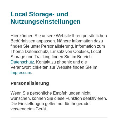
Local Storage- und
Nutzungseinstellungen
Beitrag
Hier können Sie unsere Website Ihren persönlichen
Bedürfnissen anpassen. Nähere Information dazu
Wahlnachlese
finden Sie unter Personalisierung. Information zum
Thema Datenschutz, Einsatz von Cookies, Local
Parteipressekonferenzen zum vorläufigen
Storage und Tracking finden Sie im Bereich
Ergebnis
Datenschutz
. Kontakt zu phoenix und die
Verantwortlichkeiten zur Website finden Sie im
Teilen
Impressum
.
Die Wahl zum 21. Deutschen Bundestag ist
Personalisierung
gelaufen und das vorläufige Endergebnis wurde
bekanntgegeben. Am Tag nach der Wahl stehen
Wenn Sie persönliche Empfehlungen nicht
die Parteipressekonferenzen von AfD, BSW,
wünschen, können Sie diese Funktion deaktivieren.
B‘90/Grüne, Die Linke, CSU, SPD, CDU und FDP
Die Einstellungen gelten nur für Ihr gerade
an.
verwendetes Gerät.