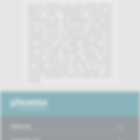
Mit dem Aktivieren des Social Media Plugins
geben sie einem Drittanbieter und anderen, mit
diesem unter Umständen verbundenen
Drittanbietern, ggf. die Möglichkeit, Daten über
sich zu sammeln. Welche Daten der Anbieter
oder die mit ihm verbundenen Unternehmen
sammeln, weiß nur er selbst, die Algorithmen des
Anbieters werden nicht offengelegt. Sollten Sie
das Sammeln der Daten ablehnen, dann
aktivieren Sie bitte das Plugin nicht. Sollten Sie
aber das Plugin aktivieren, werden Sie bei
weiteren Plugins nicht mehr gefragt: Diese
Information wird im Local Storage ihres Browsers
so lange gespeichert, wie Sie ihn in den
Sicherheitseinstellungen Ihres Browsers nicht
löschen. Nach dem Löschen werden Sie erneut
befragt.
SERVICE