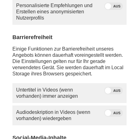
Personalisierte Empfehlungen und
AUS
Erstellen eines anonymisierten
Nutzerprofils
Barrierefreiheit
Einige Funktionen zur Barrierefreiheit unseres
Angebots können dauerhaft voreingestellt werden.
PRESSE STARTSEITE
AKTUELLE INTERVI
Die Einstellungen gelten nur für Ihr gerade
verwendetes Gerät. Sie werden dauerhaft im Local
Storage ihres Browsers gespeichert.
Der Sender
Presse
Untertitel in Videos (wenn
AUS
06.08.2026
TALK
vorhanden) immer anzeigen
phoenix tagesgespräch
mit Steffen Bilger (CDU)
Audiodeskription in Videos (wenn
AUS
vorhanden) wiedergeben
05.08.2026
BEITRAG
Social-Media-Inhalte
Sprengstoff-Drohne