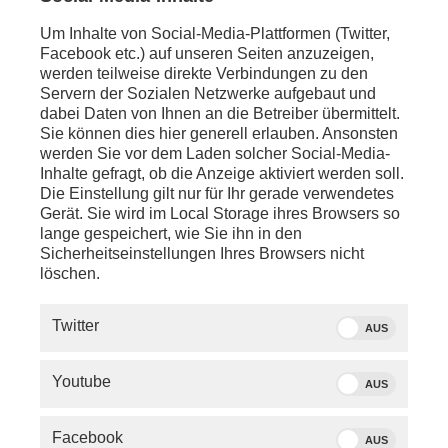
Sicherheitsexperte Lange: „Sehr, sehr
Um Inhalte von Social-Media-Plattformen (Twitter,
ernster Vorfall“
Facebook etc.) auf unseren Seiten anzuzeigen,
werden teilweise direkte Verbindungen zu den
Servern der Sozialen Netzwerke aufgebaut und
KALENDER
dabei Daten von Ihnen an die Betreiber übermittelt.
Sie können dies hier generell erlauben. Ansonsten
August 2026
werden Sie vor dem Laden solcher Social-Media-
Mo
Di
Mi
Do
Fr
Sa
So
Inhalte gefragt, ob die Anzeige aktiviert werden soll.
Die Einstellung gilt nur für Ihr gerade verwendetes
01
02
Gerät. Sie wird im Local Storage ihres Browsers so
03
04
05
06
07
08
09
lange gespeichert, wie Sie ihn in den
Sicherheitseinstellungen Ihres Browsers nicht
10
11
12
13
14
15
16
löschen.
17
18
19
20
21
22
23
24
25
26
27
28
29
30
Twitter
AUS
31
Youtube
AUS
NEWSLETTER
Facebook
AUS