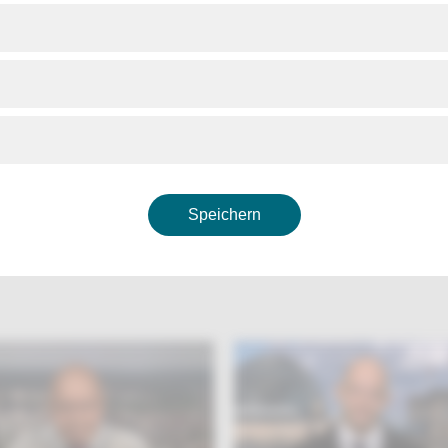
ses Thema berichtet phoenix am 27.05.2026 um 12.30 Uhr b
 vor ort“.
ix
Speichern