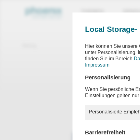
THEMEN
SEND
Local Storage-
Beitrag
Hier können Sie unsere 
unter Personalisierung.
finden Sie im Bereich
Da
Cyber
Impressum
.
Dobrind
Personalisierung
Wenn Sie persönliche Em
Einstellungen gelten nur
Bundesin
den 27. 
Kabinett
Personalisierte Empfeh
Cybersic
Barrierefreiheit