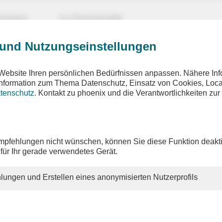
UNGEN
TV-PROGRAMM
 und Nutzungseinstellungen
Website Ihren persönlichen Bedürfnissen anpassen. Nähere Inf
 Information zum Thema Datenschutz, Einsatz von Cookies, Loca
tenschutz
. Kontakt zu phoenix und die Verantwortlichkeiten zur
sicherheit
t zu Gesetzesentwurf
pfehlungen nicht wünschen, können Sie diese Funktion deakti
 für Ihr gerade verwendetes Gerät.
nenminister Alexander Dobrindt (CSU) äußert sich am Mit
Mai 2026, in einem Pressestatement zu den Ergebnissen der
ssitzung. Thema wird voraussichtlich der Gesetzentwurf 
lungen und Erstellen eines anonymisierten Nutzerprofils
herheit sein.