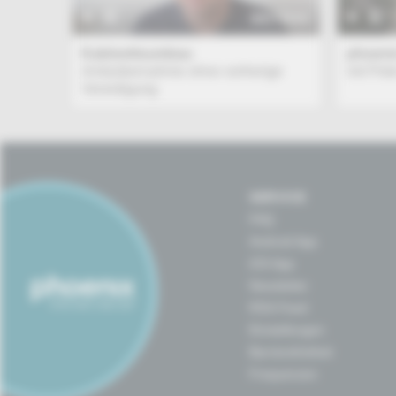
BEITRAG
Kabinettsumbau
phoeni
Amtsübernahme ohne vorherige
mit Pet
Vereidigung
SERVICE
FAQ
Android App
iOS App
Newsletter
RSS-Feed
Einstellungen
Barrierefreiheit
Frequenzen