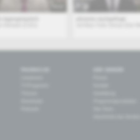
TALK
x tagesgespräch
phoenix nachgefragt
er Altmaier (CDU)
mit Marc Felix Serrao (Die W
PHOENIX.DE
DER SENDER
Livestream
Presse
TV-Programm
Kontakt
Themen
Ausbildung
Downloads
Programmgrundsätze
Podcasts
Das Team
Geschichte des Sender