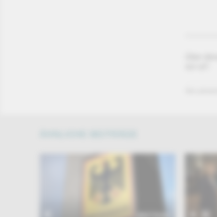
Über die
vor ort“.
Von phoen
ÄHNLICHE BEITRÄGE
BEITRAG