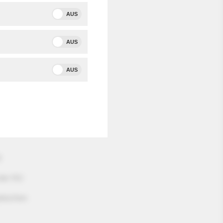
t stehen
AUS
er
Isabel
e den
AUS
, wie die
ter- und
AUS
orn
zum
d
 der HU
päischen