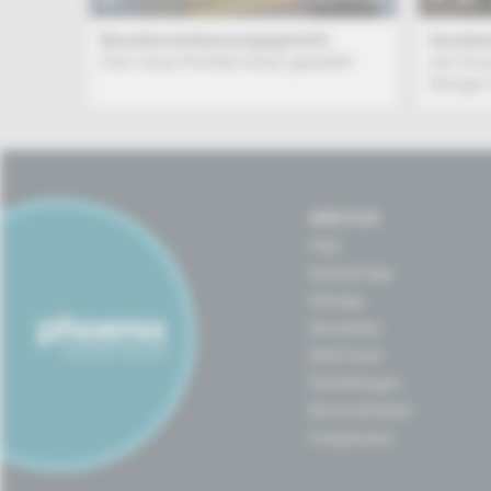
Bundesverfassungsgericht
bundes
Drei neue Richter:innen gewählt
mit Sus
Bünger 
SERVICE
FAQ
Android App
iOS App
Newsletter
RSS-Feed
Einstellungen
Barrierefreiheit
Frequenzen