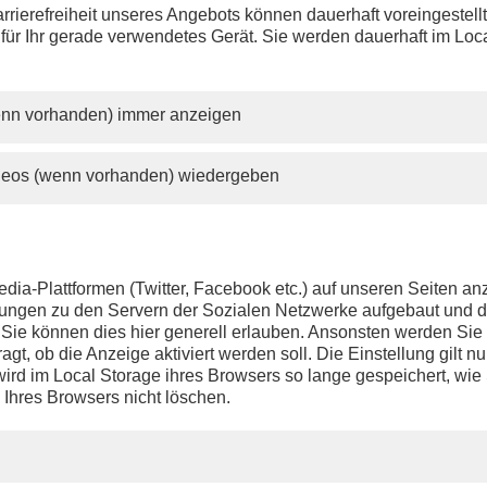
rrierefreiheit unseres Angebots können dauerhaft voreingestell
 für Ihr gerade verwendetes Gerät. Sie werden dauerhaft im Loc
wenn vorhanden) immer anzeigen
ideos (wenn vorhanden) wiedergeben
dia-Plattformen (Twitter, Facebook etc.) auf unseren Seiten a
ndungen zu den Servern der Sozialen Netzwerke aufgebaut und 
t. Sie können dies hier generell erlauben. Ansonsten werden Si
agt, ob die Anzeige aktiviert werden soll. Die Einstellung gilt nu
ird im Local Storage ihres Browsers so lange gespeichert, wie 
 Ihres Browsers nicht löschen.
el der Zeit – 75 Jahre Bundesverfassungsgericht“ - Am Freitag,
 überträgt phoenix ab 18.00 Uhr Live das Karlsruher