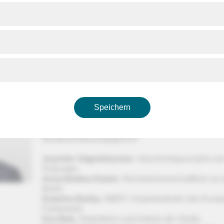
ngsgespräch aus dem Bundesverfassungsgericht. Im Mittelpunk
 Beiträge von Gerichtspräsident Prof. Dr. Stephan Harbarth, d
n des Instituts für Zeitgeschichte München-Berlin (IfZ), Prof. Dr. 
n, dem Karlsruher Oberbürgermeister Dr. Frank Mentrup sowi
der neuen Studie „Verwandlung durch Recht – Das
fassungsgericht und die Vergangenheit“. Die Studie beleuchtet
rfassungsrichter nach dem Nationalsozialismus, geprägt von Tä
graphien, gemeinsam am Gericht wirkten und die Rolle des
rfassungsgerichts in der jungen Bundesrepublik prägten.
Speichern
Zentraler Bestandteil der Veranstaltung ist eine
Podiumsdiskussion mit Moderator
Jörg Schönenb
Thema: „Im Spiegel der Zeit – 75 Jahre
Bundesverfassungsgericht“.
Joachim Telgenbüscher
, Geschichtsjournalist un
Podcaster
Anna-Bettina Kaiser
, Rechtswissenschaftlerin an
Berlin
Katarina Barley
, MdEP, Vizepräsidentin des Euro
Parlaments
Eva Balz
, Historikerin und Autorin der Studie