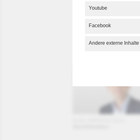
Verfassu
Youtube
Reden und
Direktori
Heineman
Facebook
Autoren 
Bundesver
ersten Ve
Andere externe Inhalte
Opferbio
Bundesve
Quelle: WDR/Herby Sachs
Jörg Schönenborn