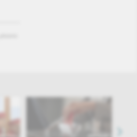
„phoenix
EITRAG
BEITRAG