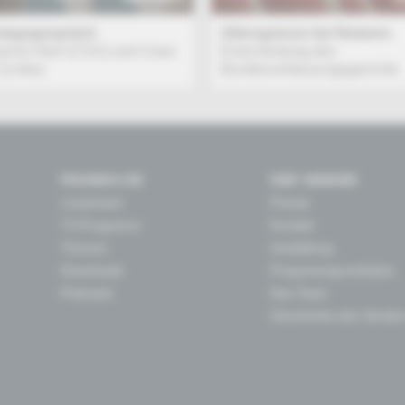
tagsgespräch
Altersgrenze bei Notaren
anne Hierl (CSU) und Clara
Entscheidung des
(Linke)
Bundesverfassungsgerichts
PHOENIX.DE
DER SENDER
Livestream
Presse
TV-Programm
Kontakt
Themen
Ausbildung
Downloads
Programmgrundsätze
Podcasts
Das Team
Geschichte des Sender