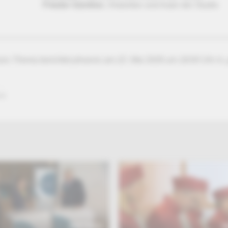
Frieder Günther
, Historiker und Autor der Studie
ses Thema berichtet phoenix am 22. Mai 2026 um 18:00 Uhr in 
ix
BEITRAG
B