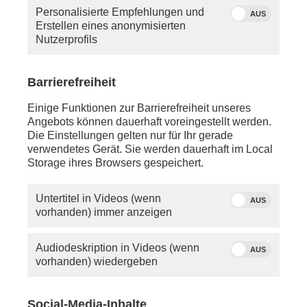
Charité, Prof. Heyo K. Kroemer, gibt Warken mit
Personalisierte Empfehlungen und
AUS
Kroemer ein Pressestatement.
Erstellen eines anonymisierten
Nutzerprofils
Barrierefreiheit
Einige Funktionen zur Barrierefreiheit unseres
Angebots können dauerhaft voreingestellt werden.
Die Einstellungen gelten nur für Ihr gerade
verwendetes Gerät. Sie werden dauerhaft im Local
Storage ihres Browsers gespeichert.
Untertitel in Videos (wenn
AUS
vorhanden) immer anzeigen
Quelle: ddp/dts
Audiodeskription in Videos (wenn
AUS
Nachrichtenagentur,
vorhanden) wiedergeben
dpa/Soeren Stache,
dpa/Sebastian Gollnow
Social-Media-Inhalte