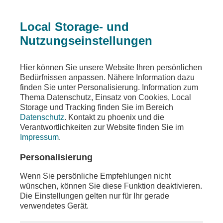
Local Storage- und
Nutzungseinstellungen
Beitrag
Hier können Sie unsere Website Ihren persönlichen
Bedürfnissen anpassen. Nähere Information dazu
Berliner Charité
finden Sie unter Personalisierung. Information zum
Thema Datenschutz, Einsatz von Cookies, Local
Gesundheitszustand Ebola-Patient
Storage und Tracking finden Sie im Bereich
Datenschutz
. Kontakt zu phoenix und die
Teilen
Verantwortlichkeiten zur Website finden Sie im
Impressum
.
Bundesgesundheitsministerin Nina Warken
(CDU) informiert sich am Mittwoch, den 27. Mai
Personalisierung
2026, über den aktuellen Gesundheitszustand
des amerikanischen Arztes Peter Stafford, der
Wenn Sie persönliche Empfehlungen nicht
sich bei der Behandlung von Ebola-Patienten in
wünschen, können Sie diese Funktion deaktivieren.
der Demokratischen Republik Kongo selbst
Die Einstellungen gelten nur für Ihr gerade
angesteckt hatte. Er wurde am 20. Mai in der
verwendetes Gerät.
Charité in Berlin aufgenommen. Nach einem
Gespräch mit dem Vorstandsvorsitzenden der