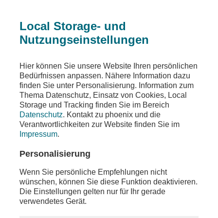
Local Storage- und
Nutzungseinstellungen
Beitrag
Hier können Sie unsere Website Ihren persönlichen
Bedürfnissen anpassen. Nähere Information dazu
B'90/Grüne
finden Sie unter Personalisierung. Information zum
Thema Datenschutz, Einsatz von Cookies, Local
Parteipressekonferenz mit Franziska Brantner
Storage und Tracking finden Sie im Bereich
Datenschutz
. Kontakt zu phoenix und die
Teilen
Verantwortlichkeiten zur Website finden Sie im
Impressum
.
Die Bundesvorsitzende von B'90/Die Grünen,
Franziska Brantner, äußert sich am Montag, den
Personalisierung
1. Juni 2026, in einer Parteipressekonferenz zu
aktuellen politischen Themen.
Wenn Sie persönliche Empfehlungen nicht
wünschen, können Sie diese Funktion deaktivieren.
Die Einstellungen gelten nur für Ihr gerade
verwendetes Gerät.