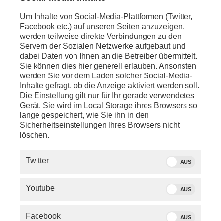
Um Inhalte von Social-Media-Plattformen (Twitter,
Facebook etc.) auf unseren Seiten anzuzeigen,
werden teilweise direkte Verbindungen zu den
Servern der Sozialen Netzwerke aufgebaut und
dabei Daten von Ihnen an die Betreiber übermittelt.
Sie können dies hier generell erlauben. Ansonsten
werden Sie vor dem Laden solcher Social-Media-
Inhalte gefragt, ob die Anzeige aktiviert werden soll.
Über dieses Thema berichtet phoenix am
Die Einstellung gilt nur für Ihr gerade verwendetes
01.06.2026 um 14:00 Uhr in "phoenix vor ort".
Gerät. Sie wird im Local Storage ihres Browsers so
lange gespeichert, wie Sie ihn in den
Sicherheitseinstellungen Ihres Browsers nicht
Von phoenix
löschen.
Twitter
AUS
Youtube
AUS
SERVICE
Facebook
AUS