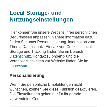
Local Storage- und
Nutzungseinstellungen
Ein Fehler ist aufgetreten
Hier können Sie unsere Website Ihren persönlichen
Die angeforderte Seite wurde nicht gefunden
Bedürfnissen anpassen. Nähere Information dazu
finden Sie unter Personalisierung. Information zum
Thema Datenschutz, Einsatz von Cookies, Local
Storage und Tracking finden Sie im Bereich
Datenschutz
. Kontakt zu phoenix und die
Die von Ihnen gewünschten Inhalte sind unter der
Verantwortlichkeiten zur Website finden Sie im
aufgerufenen Adresse nicht oder auch nicht mehr
Impressum
.
vorhanden. Möglicherweise haben Sie einen
veralteten Link oder ein altes Lesezeichen
Personalisierung
verwendet.
Wenn Sie persönliche Empfehlungen nicht
Besuchen Sie unsere
Homepage
, um sich über
wünschen, können Sie diese Funktion deaktivieren.
unser aktuelles Angebot zu informieren.
Die Einstellungen gelten nur für Ihr gerade
verwendetes Gerät.
Sollten Sie weitere Fragen zu unserem Angebot