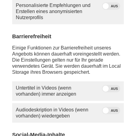
haben, so schauen Sie bitte in die Hilfe oder
Personalisierte Empfehlungen und
schreiben Sie uns eine
E-Mail
.
AUS
Erstellen eines anonymisierten
Nutzerprofils
Sie vermissen einen Beitrag? Aufgrund der
Regelungen des 12.
Rundfunkänderungsstaatsvertrags wird
Barrierefreiheit
PHOENIX.online viele Beiträge nicht mehr so lange
anbieten können wie bisher.
Einige Funktionen zur Barrierefreiheit unseres
Angebots können dauerhaft voreingestellt werden.
Die Einstellungen gelten nur für Ihr gerade
verwendetes Gerät. Sie werden dauerhaft im Local
Storage ihres Browsers gespeichert.
Untertitel in Videos (wenn
AUS
vorhanden) immer anzeigen
Audiodeskription in Videos (wenn
AUS
vorhanden) wiedergeben
Social-Media-Inhalte