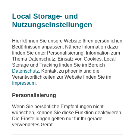
Local Storage- und
Nutzungseinstellungen
Ein Fehler ist aufgetreten
Hier können Sie unsere Website Ihren persönlichen
Die angeforderte Seite wurde nicht gefunden
Bedürfnissen anpassen. Nähere Information dazu
finden Sie unter Personalisierung. Information zum
Thema Datenschutz, Einsatz von Cookies, Local
Storage und Tracking finden Sie im Bereich
Datenschutz
. Kontakt zu phoenix und die
Die von Ihnen gewünschten Inhalte sind unter der
Verantwortlichkeiten zur Website finden Sie im
aufgerufenen Adresse nicht oder auch nicht mehr
Impressum
.
vorhanden. Möglicherweise haben Sie einen
veralteten Link oder ein altes Lesezeichen
Personalisierung
verwendet.
Wenn Sie persönliche Empfehlungen nicht
Besuchen Sie unsere
Homepage
, um sich über
wünschen, können Sie diese Funktion deaktivieren.
unser aktuelles Angebot zu informieren.
Die Einstellungen gelten nur für Ihr gerade
verwendetes Gerät.
Sollten Sie weitere Fragen zu unserem Angebot