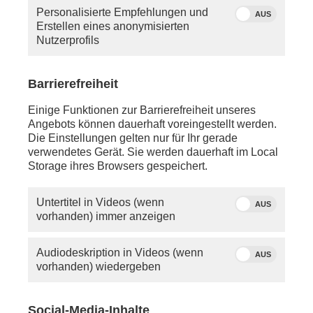
haben, so schauen Sie bitte in die Hilfe oder
Personalisierte Empfehlungen und
schreiben Sie uns eine
E-Mail
.
AUS
Erstellen eines anonymisierten
Nutzerprofils
Sie vermissen einen Beitrag? Aufgrund der
Regelungen des 12.
Rundfunkänderungsstaatsvertrags wird
Barrierefreiheit
PHOENIX.online viele Beiträge nicht mehr so lange
anbieten können wie bisher.
Einige Funktionen zur Barrierefreiheit unseres
Angebots können dauerhaft voreingestellt werden.
Die Einstellungen gelten nur für Ihr gerade
verwendetes Gerät. Sie werden dauerhaft im Local
Storage ihres Browsers gespeichert.
Untertitel in Videos (wenn
AUS
vorhanden) immer anzeigen
Audiodeskription in Videos (wenn
AUS
vorhanden) wiedergeben
Social-Media-Inhalte