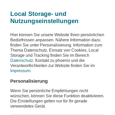
Local Storage- und
Nutzungseinstellungen
Ein Fehler ist aufgetreten
Hier können Sie unsere Website Ihren persönlichen
Die angeforderte Seite wurde nicht gefunden
Bedürfnissen anpassen. Nähere Information dazu
finden Sie unter Personalisierung. Information zum
Thema Datenschutz, Einsatz von Cookies, Local
Storage und Tracking finden Sie im Bereich
Datenschutz
. Kontakt zu phoenix und die
Die von Ihnen gewünschten Inhalte sind unter der
Verantwortlichkeiten zur Website finden Sie im
aufgerufenen Adresse nicht oder auch nicht mehr
Impressum
.
vorhanden. Möglicherweise haben Sie einen
veralteten Link oder ein altes Lesezeichen
Personalisierung
verwendet.
Wenn Sie persönliche Empfehlungen nicht
Besuchen Sie unsere
Homepage
, um sich über
wünschen, können Sie diese Funktion deaktivieren.
unser aktuelles Angebot zu informieren.
Die Einstellungen gelten nur für Ihr gerade
verwendetes Gerät.
Sollten Sie weitere Fragen zu unserem Angebot