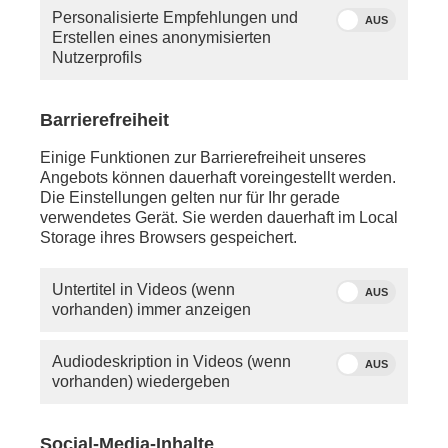
haben, so schauen Sie bitte in die Hilfe oder
Personalisierte Empfehlungen und
schreiben Sie uns eine
E-Mail
.
AUS
Erstellen eines anonymisierten
Nutzerprofils
Sie vermissen einen Beitrag? Aufgrund der
Regelungen des 12.
Rundfunkänderungsstaatsvertrags wird
Barrierefreiheit
PHOENIX.online viele Beiträge nicht mehr so lange
anbieten können wie bisher.
Einige Funktionen zur Barrierefreiheit unseres
Angebots können dauerhaft voreingestellt werden.
Die Einstellungen gelten nur für Ihr gerade
verwendetes Gerät. Sie werden dauerhaft im Local
Storage ihres Browsers gespeichert.
Untertitel in Videos (wenn
AUS
vorhanden) immer anzeigen
Audiodeskription in Videos (wenn
AUS
vorhanden) wiedergeben
Social-Media-Inhalte